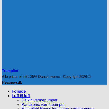
Trustpilot
Alle priser er inkl. 25% Dansk moms - Copyright 2026 ©
Heatnow.dk
Forside
Luft til luft
Daikin varmepumper
Panasonic varmepumper
Mitsubishi Heavy Industries varmepumper