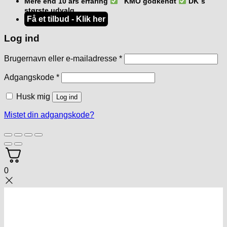
Mere end 10 års erfaring
KMO godkendt
DK`s
største udvalg
Få et tilbud - Klik her
Log ind
Påkrævet
Brugernavn eller e-mailadresse
*
Påkrævet
Adgangskode
*
Husk mig
Log ind
Mistet din adgangskode?
0