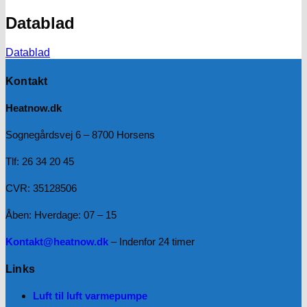
Datablad
Datablad
Kontakt
Heatnow.dk
Sognegårdsvej 6 – 8700 Horsens
Tlf: 26 34 20 45
CVR: 35128506
Åben: Hverdage: 07 – 15
Kontakt@heatnow.dk
– Indenfor 24 timer
Links
Luft til luft varmepumpe