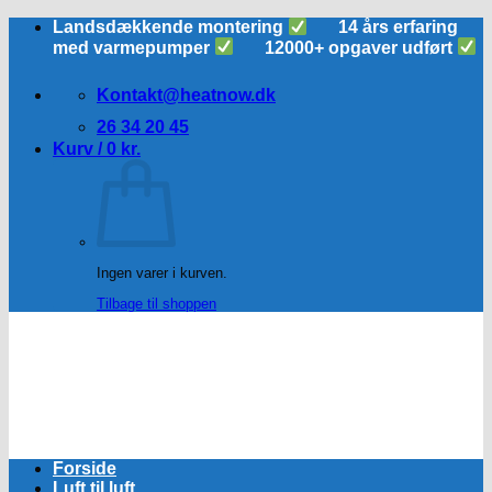
Fortsæt
Landsdækkende montering
14 års erfaring
til
med varmepumper
12000+ opgaver udført
indhold
Kontakt@heatnow.dk
26 34 20 45
Kurv /
0
kr.
Ingen varer i kurven.
Tilbage til shoppen
Forside
Luft til luft