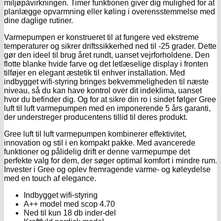
miljøpåvirkningen. Timer funktionen giver dig mulighed for at
planlægge opvarmning eller køling i overensstemmelse med
dine daglige rutiner.
Varmepumpen er konstrueret til at fungere ved ekstreme
temperaturer og sikrer driftssikkerhed ned til -25 grader. Dette
gør den ideel til brug året rundt, uanset vejrforholdene. Den
flotte blanke hvide farve og det letlæselige display i fronten
tilføjer en elegant æstetik til enhver installation. Med
indbygget wifi-styring bringes bekvemmeligheden til næste
niveau, så du kan have kontrol over dit indeklima, uanset
hvor du befinder dig. Og for at sikre din ro i sindet følger Gree
luft til luft varmepumpen med en imponerende 5 års garanti,
der understreger producentens tillid til deres produkt.
Gree luft til luft varmepumpen kombinerer effektivitet,
innovation og stil i en kompakt pakke. Med avancerede
funktioner og pålidelig drift er denne varmepumpe det
perfekte valg for dem, der søger optimal komfort i mindre rum.
Invester i Gree og oplev fremragende varme- og køleydelse
med en touch af elegance.
Indbygget wifi-styring
A++ model med scop 4.70
Ned til kun 18 db inder-del