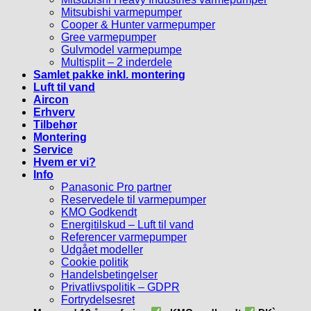
Mitsubishi varmepumper
Cooper & Hunter varmepumper
Gree varmepumper
Gulvmodel varmepumpe
Multisplit – 2 inderdele
Samlet pakke inkl. montering
Luft til vand
Aircon
Erhverv
Tilbehør
Montering
Service
Hvem er vi?
Info
Panasonic Pro partner
Reservedele til varmepumper
KMO Godkendt
Energitilskud – Luft til vand
Referencer varmepumper
Udgået modeller
Cookie politik
Handelsbetingelser
Privatlivspolitik – GDPR
Fortrydelsesret