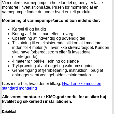
Vi monterer varmepumper i hele landet og benytter faste
montører i hvert sit område. Prisen for montering af en
varmepumpe finder du under hvert enkelt produkt.
Montering af varmepumpe/aircondition indeholder:
Kørsel til og fra dig
Boring af 1 hul i mur- eller trævæg
Opsætning af indvendig og udvendig del
Tilslutning til en eksisterende stikkontakt med jord,
inden for 4 meter (Vi laver ikke strømarbejdet. Kunden
skal have forberedt strøm eller få lavet dette
efterfølgende)
4 meter rør, bakke, ledning og slange
Trykprøvning af anlægget og vakuumsugning
Gennemgang af fjernbetjening, instruktion i brug af
anlægget samt vedligeholdelsesinformation
Læs mere her, hvad der er tillæg:
Hvad er ikke med i en
standard montering
Alle vores montører er KMO-godkendte for at sikre høj
kvalitet og sikkerhed i installationen.
Datablad