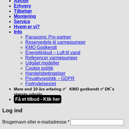
Aircon
Erhverv
Tilbehør
Montering
Service
Hvem er vi?
Info
Panasonic Pro partner
Reservedele til varmepumper
KMO Godkendt
Energitilskud – Luft til vand
Referencer varmepumper
Udgået modeller
Cookie politik
Handelsbetingelser
Privatlivspolitik – GDPR
Fortrydelsesret
Mere end 10 års erfaring ✅ KMO godkendt ✅ DK`s
største udvalg
Få et tilbud - Klik her
Log ind
Påkrævet
Brugernavn eller e-mailadresse
*