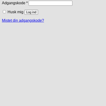
Påkrævet
Adgangskode
*
Husk mig
Log ind
Mistet din adgangskode?