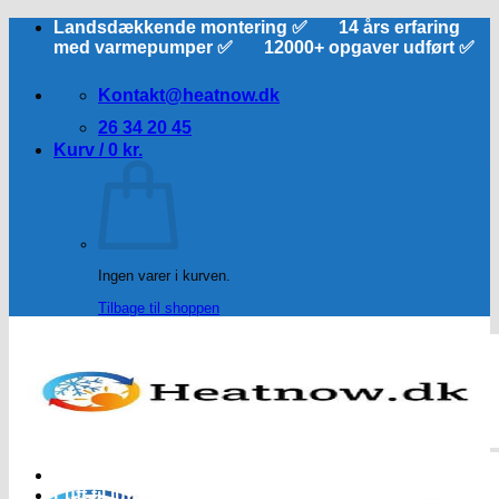
Fortsæt
Landsdækkende montering ✅ 14 års erfaring
til
med varmepumper ✅ 12000+ opgaver udført ✅
indhold
Kontakt@heatnow.dk
26 34 20 45
Kurv /
0
kr.
Ingen varer i kurven.
Tilbage til shoppen
Forside
Luft til luft