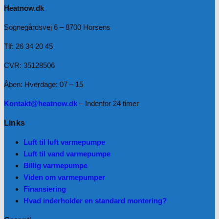
Heatnow.dk
Sognegårdsvej 6 – 8700 Horsens
Tlf: 26 34 20 45
CVR: 35128506
Åben: Hverdage: 07 – 15
Kontakt@heatnow.dk
– Indenfor 24 timer
Links
Luft til luft varmepumpe
Luft til vand varmepumpe
Billig varmepumpe
Viden om varmepumper
Finansiering
Hvad inderholder en standard montering?