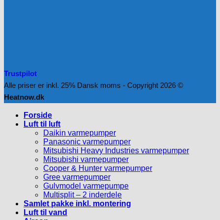
Trustpilot
Alle priser er inkl. 25% Dansk moms - Copyright 2026 ©
Heatnow.dk
Forside
Luft til luft
Daikin varmepumper
Panasonic varmepumper
Mitsubishi Heavy Industries varmepumper
Mitsubishi varmepumper
Cooper & Hunter varmepumper
Gree varmepumper
Gulvmodel varmepumpe
Multisplit – 2 inderdele
Samlet pakke inkl. montering
Luft til vand