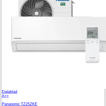
Datablad
A++
Panasonic TZ25ZKE