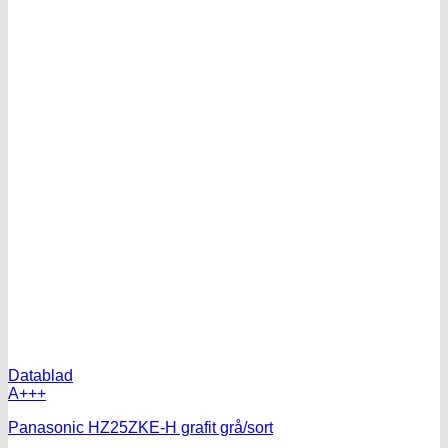
Datablad
A+++
Panasonic HZ25ZKE-H grafit grå/sort