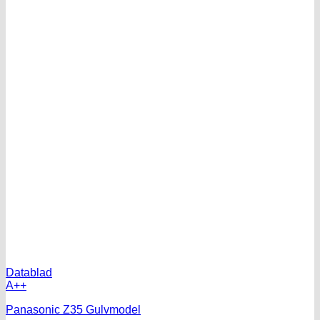
Datablad
A++
Panasonic Z35 Gulvmodel