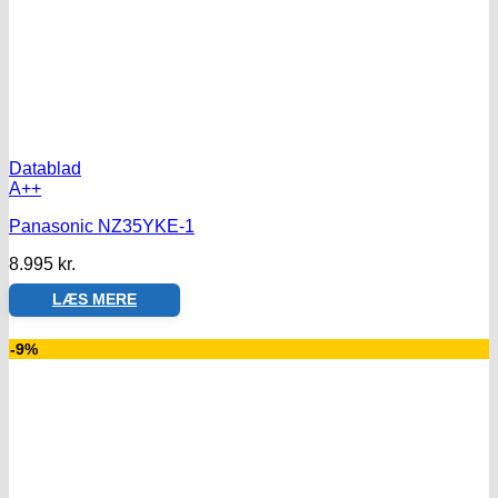
Datablad
A++
Panasonic NZ35YKE-1
8.995
kr.
LÆS MERE
-9%