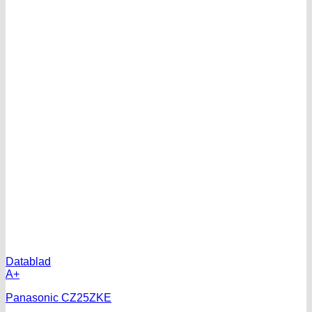
Datablad
A+
Panasonic CZ25ZKE