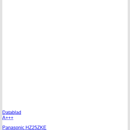
Datablad
A+++
Panasonic HZ25ZKE