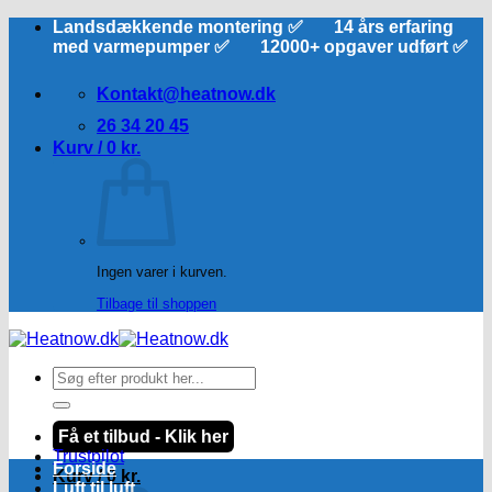
Fortsæt
Landsdækkende montering ✅ 14 års erfaring
til
med varmepumper ✅ 12000+ opgaver udført ✅
indhold
Kontakt@heatnow.dk
26 34 20 45
Kurv /
0
kr.
Ingen varer i kurven.
Tilbage til shoppen
Søg
efter:
Få et tilbud - Klik her
Trustpilot
Forside
Kurv /
0
kr.
Luft til luft