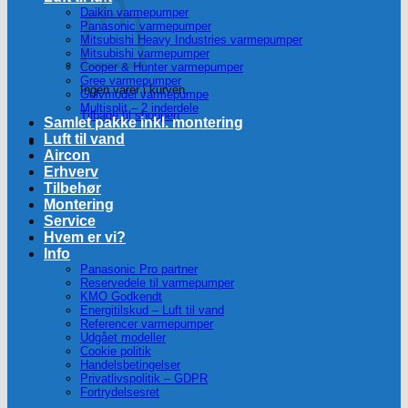
Daikin varmepumper
Panasonic varmepumper
Mitsubishi Heavy Industries varmepumper
Mitsubishi varmepumper
Cooper & Hunter varmepumper
Gree varmepumper
Ingen varer i kurven.
Gulvmodel varmepumpe
Multisplit – 2 inderdele
Tilbage til shoppen
Samlet pakke inkl. montering
Luft til vand
Aircon
Erhverv
Tilbehør
Montering
Service
Hvem er vi?
Info
Panasonic Pro partner
Reservedele til varmepumper
KMO Godkendt
Energitilskud – Luft til vand
Referencer varmepumper
Udgået modeller
Cookie politik
Handelsbetingelser
Privatlivspolitik – GDPR
Fortrydelsesret