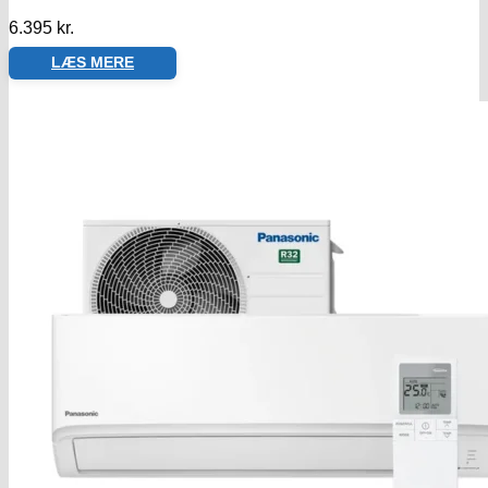
6.395
kr.
LÆS MERE