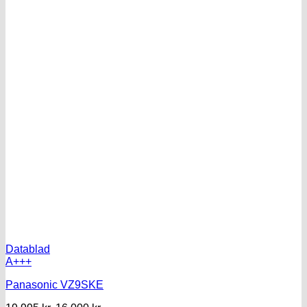
Datablad
A+++
Panasonic VZ9SKE