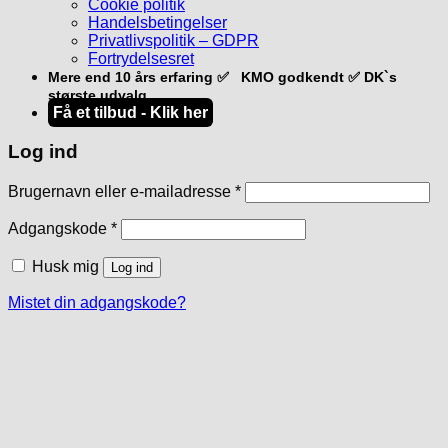
Cookie politik
Handelsbetingelser
Privatlivspolitik – GDPR
Fortrydelsesret
Mere end 10 års erfaring ✅ KMO godkendt ✅ DK`s
største udvalg
Få et tilbud - Klik her
Log ind
Påkrævet
Brugernavn eller e-mailadresse
*
Påkrævet
Adgangskode
*
Husk mig
Log ind
Mistet din adgangskode?