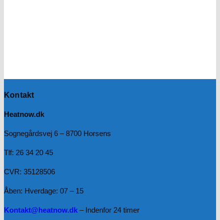
Kontakt
Heatnow.dk
Sognegårdsvej 6 – 8700 Horsens
Tlf: 26 34 20 45
CVR: 35128506
Åben: Hverdage: 07 – 15
Kontakt@heatnow.dk
– Indenfor 24 timer