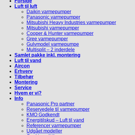
Forside
Luft til luft
Daikin varmepumper
Panasonic varmepumper
Mitsubishi Heavy Industries varmepumper
Mitsubishi varmepumper
Cooper & Hunter varmepumper
Gree varmepumper
Gulvmodel varmepumpe
Multisplit – 2 inderdele
Samlet pakke inkl. montering
Luft til vand
Aircon
Erhverv
Tilbehør
Montering
Service
Hvem er vi?
Info
Panasonic Pro partner
Reservedele til varmepumper
KMO Godkendt
Energitilskud – Luft til vand
Referencer varmepumper
Udgået modeller