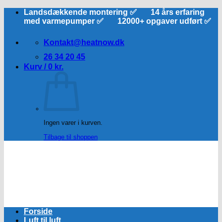
Fortsæt
Landsdækkende montering ✅ 14 års erfaring
til
med varmepumper ✅ 12000+ opgaver udført ✅
indhold
Kontakt@heatnow.dk
26 34 20 45
Kurv /
0
kr.
Ingen varer i kurven.
Tilbage til shoppen
Forside
Luft til luft