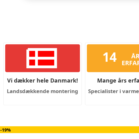
14
Å
ERFA
Vi dækker hele Danmark!
Mange års erfa
Landsdækkende montering
Specialister i var
-19%