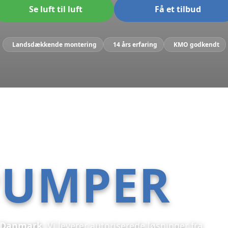
Se luft til luft
Få et tilbud
Landsdækkende montering
14 års erfaring
KMO godkendt
PUMPER
e Danmark
. Vi leverer autoriserede løsninger fra