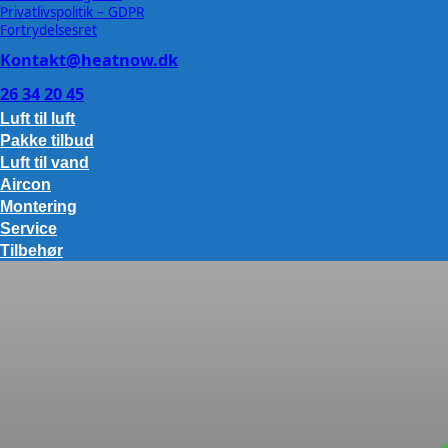
Privatlivspolitik – GDPR
Fortrydelsesret
Kontakt@heatnow.dk
26 34 20 45
Luft til luft
Pakke tilbud
Luft til vand
Aircon
Montering
Service
Tilbehør