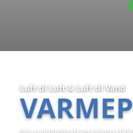
Luft til Luft & Luft til Vand
VARME
Salg og
montering af varmepumper i hel