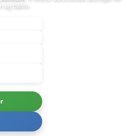
h og Daikin.
er