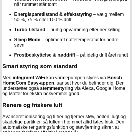
når rummet står tomt
Energisparetilstand & effektstyring
– vælg mellem
50 %, 75 % eller 100 % drift
Turbo-tilstand
– hurtig opvarmning eller nedkøling
Sleep Mode
– optimeret nattetemperatur for bedre
søvn
Frostbeskyttelse & nøddrift
– pålidelig drift året rundt
Smart styring som standard
Med
integreret WiFi
kan varmepumpen styres via
Bosch
HomeCom Easy-appen
, uanset hvor du befinder dig. Den
understøtter også
stemmestyring
via Alexa, Google Home
og Matter for ekstra bekvemmelighed.
Renere og friskere luft
Avanceret ionisering og filtrering fjerner støv, pollen, lugt og
skadelige partikler, så luften i hjemmet altid føles frisk. Den
automatiske rengøringsfunktion og støvfjerning sikrer, at