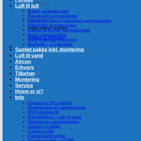
Luft til luft
Daikin varmepumper
Panasonic varmepumper
Mitsubishi Heavy Industries varmepumper
Mitsubishi varmepumper
Ingen varer i kurven.
Cooper & Hunter varmepumper
Gree varmepumper
Tilbage til shoppen
Gulvmodel varmepumpe
Multisplit – 2 inderdele
Samlet pakke inkl. montering
Luft til vand
Aircon
Erhverv
Tilbehør
Montering
Service
Hvem er vi?
Info
Panasonic Pro partner
Reservedele til varmepumper
KMO Godkendt
Energitilskud – Luft til vand
Referencer varmepumper
Udgået modeller
Cookie politik
Handelsbetingelser
Privatlivspolitik – GDPR