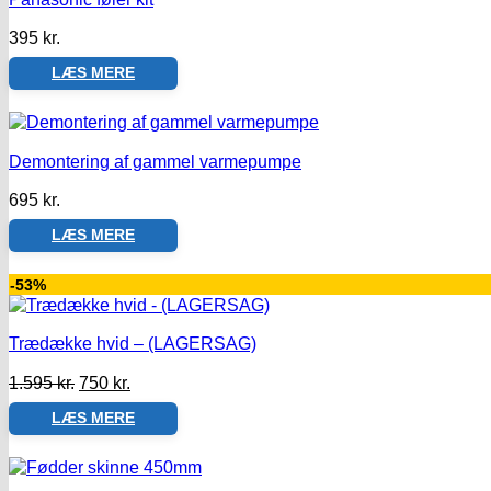
395
kr.
LÆS MERE
Demontering af gammel varmepumpe
695
kr.
LÆS MERE
-53%
Trædække hvid – (LAGERSAG)
Den
Den
1.595
kr.
750
kr.
oprindelige
aktuelle
LÆS MERE
pris
pris
var:
er:
1.595 kr..
750 kr..