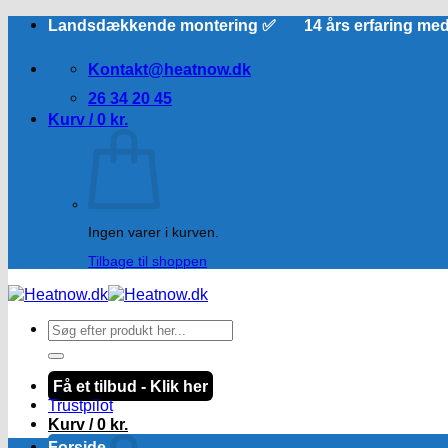
Fortsæt
Landsdækkende montering ✅ 14 års erfaring me
til
indhold
Kontakt@heatnow.dk
26 34 20 45
Kurv /
0
kr.
Ingen varer i kurven.
Tilbage til shoppen
Søg
efter:
Få et tilbud - Klik her
Trustpilot
Kurv /
0
kr.
Forside