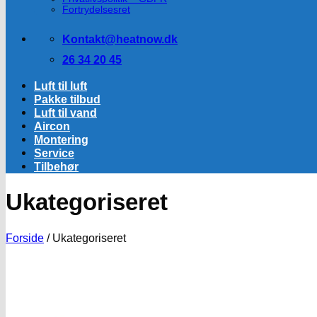
Fortrydelsesret
Kontakt@heatnow.dk
26 34 20 45
Luft til luft
Pakke tilbud
Luft til vand
Aircon
Montering
Service
Tilbehør
Ukategoriseret
Forside
/
Ukategoriseret