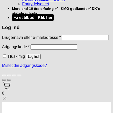
Fortrydelsesret
Mere end 10 års erfaring ✅ KMO godkendt ✅ DK`s
største udvalg
Få et tilbud - Klik her
Log ind
Påkrævet
Brugernavn eller e-mailadresse
*
Påkrævet
Adgangskode
*
Husk mig
Log ind
Mistet din adgangskode?
0