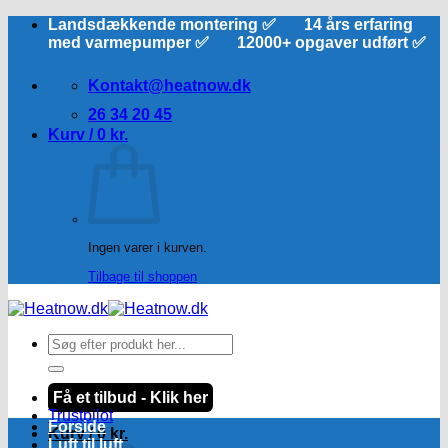
Fortsæt
Landsdækkende montering ✅ 14 års erfaring
til
med varmepumper ✅ 12000+ opgaver udført ✅
indhold
Kontakt@heatnow.dk
26 34 20 45
Kurv /
0
kr.
Ingen varer i kurven.
Tilbage til shoppen
Søg
efter:
Få et tilbud - Klik her
Trustpilot
Forside
Kurv /
0
kr.
Luft til luft