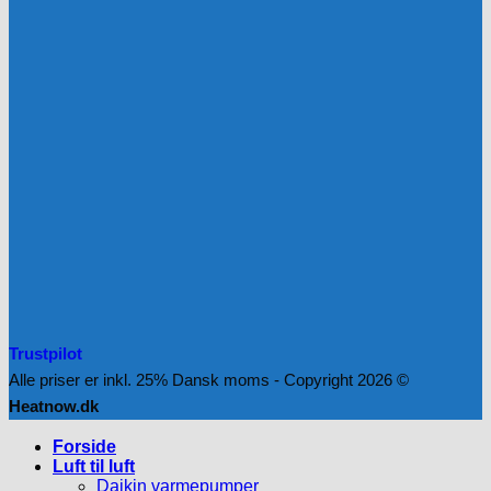
Trustpilot
Alle priser er inkl. 25% Dansk moms - Copyright 2026 ©
Heatnow.dk
Forside
Luft til luft
Daikin varmepumper