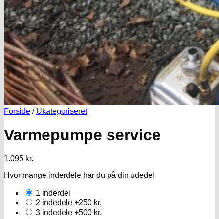
Forside
/
Ukategoriseret
Varmepumpe service
1.095
kr.
Hvor mange inderdele har du på din udedel
1 inderdel
2 indedele
+250 kr.
3 indedele
+500 kr.