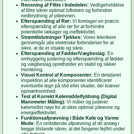
Rensning af Filtre i Indedelen:
Vedligeholdelse
af filtre sikrer optimal luftstrøm og forhindrer
nedbrydning af ydeevnen.
Efterspænding af Rør:
Vi foretager en præcis
efterspænding af alle rør for at forhindre
potentielle lækager og ineffektivitet.
Strømtilslutninger Tjekkes:
Vores teknikere
gennemgår alle elektriske forbindelser for at
sikre, at de er intakte og sikre.
Efterspænding af Fødder/Vægbeslag:
En
omhyggelig justering og efterspænding af fødder
og vægbeslag opretholder en stabil og sikker
montering.
Visuel Kontrol af Komponenter:
En detaljeret
inspektion af alle komponenter identificerer
eventuelle tegn på slid eller skader, der kræver
opmærksomhed.
Test af Korrekt Kølemiddelfyldning (Digital
Manometer Måling):
Vi måler og justerer
kølemidlet nøje for at sikre optimal ydeevne og
energieffektivitet.
Funktionsafprøvning i Både Køle og Varme
Mode:
En omfattende afprøvning af dit anlæg i
begge tilstande sikrer, at det fungerer fejlfrit under