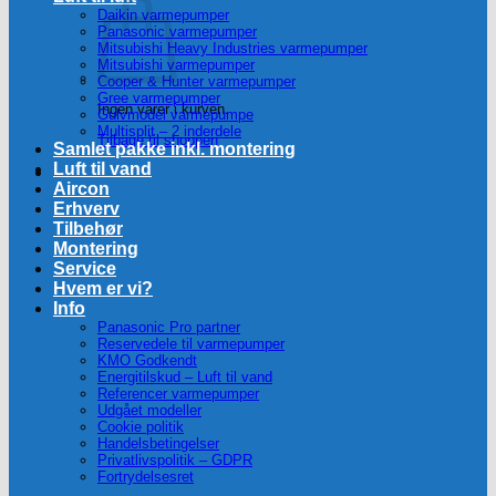
Daikin varmepumper
Panasonic varmepumper
Mitsubishi Heavy Industries varmepumper
Mitsubishi varmepumper
Cooper & Hunter varmepumper
Gree varmepumper
Ingen varer i kurven.
Gulvmodel varmepumpe
Multisplit – 2 inderdele
Tilbage til shoppen
Samlet pakke inkl. montering
Luft til vand
Aircon
Erhverv
Tilbehør
Montering
Service
Hvem er vi?
Info
Panasonic Pro partner
Reservedele til varmepumper
KMO Godkendt
Energitilskud – Luft til vand
Referencer varmepumper
Udgået modeller
Cookie politik
Handelsbetingelser
Privatlivspolitik – GDPR
Fortrydelsesret