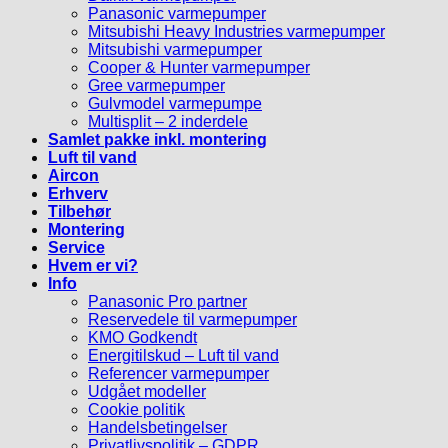
Panasonic varmepumper
Mitsubishi Heavy Industries varmepumper
Mitsubishi varmepumper
Cooper & Hunter varmepumper
Gree varmepumper
Gulvmodel varmepumpe
Multisplit – 2 inderdele
Samlet pakke inkl. montering
Luft til vand
Aircon
Erhverv
Tilbehør
Montering
Service
Hvem er vi?
Info
Panasonic Pro partner
Reservedele til varmepumper
KMO Godkendt
Energitilskud – Luft til vand
Referencer varmepumper
Udgået modeller
Cookie politik
Handelsbetingelser
Privatlivspolitik – GDPR