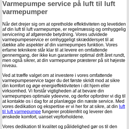
Varmepumpe service på luft til luft
varmepumper
Når det drejer sig om at opretholde effektiviteten og levetiden
af din luft til luft varmepumpe, er regelmæssig og omhyggelig
servicering af afgørende betydning. Vores udvidede
varmepumpeservice er omhyggeligt skræddersyet til at
dække alle aspekter af din varmepumpes funktion. Vores
erfarne teknikere står klar til at levere en omfattende
gennemgang, der ikke kun garanterer optimal drift året rundt,
men også sikrer, at din varmepumpe præsterer på sit højeste
niveau.
Ved at træffe valget om at investere i vores omfattende
varmepumpeservice tager du det første skridt mod at sikre
din komfort og øge energieffektiviteten i dit hjem eller
virksomhed. Vi forstår vigtigheden af at bevare din
varmepumpes optimale ydeevne, og derfor opfordrer vi dig til
at kontakte os i dag for at planlægge din næste service. Med
vores dedikation og ekspertise er vi her for at sikre, at din
luft
til luft varmepumpe
fungerer problemfrit og leverer den
ønskede komfort, uanset vejrforholdene.
Vores dedikation til kvalitet og pålidelighed gør os til den