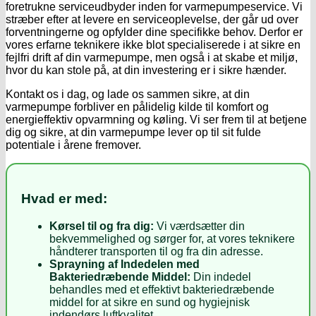
foretrukne serviceudbyder inden for varmepumpeservice. Vi
stræber efter at levere en serviceoplevelse, der går ud over
forventningerne og opfylder dine specifikke behov. Derfor er
vores erfarne teknikere ikke blot specialiserede i at sikre en
fejlfri drift af din varmepumpe, men også i at skabe et miljø,
hvor du kan stole på, at din investering er i sikre hænder.
Kontakt os i dag, og lade os sammen sikre, at din
varmepumpe forbliver en pålidelig kilde til komfort og
energieffektiv opvarmning og køling. Vi ser frem til at betjene
dig og sikre, at din varmepumpe lever op til sit fulde
potentiale i årene fremover.
Hvad er med:
Kørsel til og fra dig:
Vi værdsætter din
bekvemmelighed og sørger for, at vores teknikere
håndterer transporten til og fra din adresse.
Sprayning af Indedelen med
Bakteriedræbende Middel:
Din indedel
behandles med et effektivt bakteriedræbende
middel for at sikre en sund og hygiejnisk
indendørs luftkvalitet.