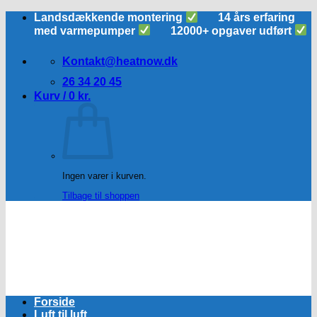
Fortsæt
Landsdækkende montering
14 års erfaring
til
med varmepumper
12000+ opgaver udført
indhold
Kontakt@heatnow.dk
26 34 20 45
Kurv /
0
kr.
Ingen varer i kurven.
Tilbage til shoppen
Forside
Luft til luft