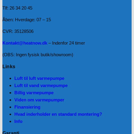
Tlf: 26 34 20 45
Åben: Hverdage: 07 – 15
CVR: 35128506
Kontakt@heatnow.dk
– Indenfor 24 timer
(OBS: Ingen fysisk butik/showroom)
Links
Luft til luft varmepumpe
Luft til vand varmepumpe
Billig varmepumpe
Viden om varmepumper
Finansiering
Hvad inderholder en standard montering?
Info
Garanti