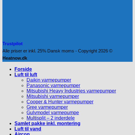
Trustpilot
Alle priser er inkl. 25% Dansk moms - Copyright 2026 ©
Heatnow.dk
Forside
Luft til luft
Daikin varmepumper
Panasonic varmepumper
Mitsubishi Heavy Industries varmepumper
Mitsubishi varmepumper
Cooper & Hunter varmepumper
Gree varmepumper
Gulvmodel varmepumpe
Multisplit – 2 inderdele
Samlet pakke inkl. montering
Luft til vand
Aircon