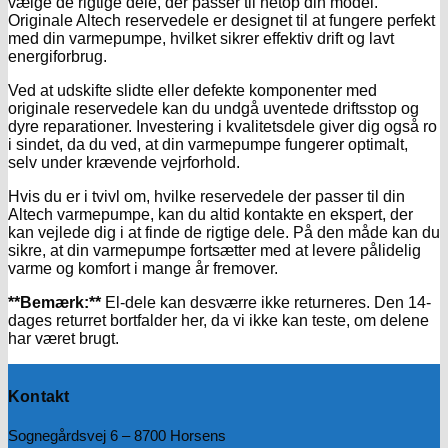
vælge de rigtige dele, der passer til netop din model.
Originale Altech reservedele er designet til at fungere perfekt
med din varmepumpe, hvilket sikrer effektiv drift og lavt
energiforbrug.
Ved at udskifte slidte eller defekte komponenter med
originale reservedele kan du undgå uventede driftsstop og
dyre reparationer. Investering i kvalitetsdele giver dig også ro
i sindet, da du ved, at din varmepumpe fungerer optimalt,
selv under krævende vejrforhold.
Hvis du er i tvivl om, hvilke reservedele der passer til din
Altech varmepumpe, kan du altid kontakte en ekspert, der
kan vejlede dig i at finde de rigtige dele. På den måde kan du
sikre, at din varmepumpe fortsætter med at levere pålidelig
varme og komfort i mange år fremover.
**Bemærk:**
El-dele kan desværre ikke returneres. Den 14-
dages returret bortfalder her, da vi ikke kan teste, om delene
har været brugt.
Kontakt
Sognegårdsvej 6 – 8700 Horsens