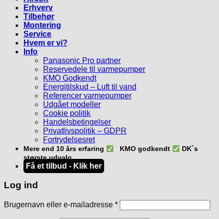
Erhverv
Tilbehør
Montering
Service
Hvem er vi?
Info
Panasonic Pro partner
Reservedele til varmepumper
KMO Godkendt
Energitilskud – Luft til vand
Referencer varmepumper
Udgået modeller
Cookie politik
Handelsbetingelser
Privatlivspolitik – GDPR
Fortrydelsesret
Mere end 10 års erfaring
KMO godkendt
DK`s
største udvalg
Få et tilbud - Klik her
Log ind
Påkrævet
Brugernavn eller e-mailadresse
*