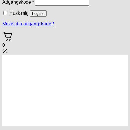
Påkrævet
Adgangskode
*
Husk mig
Log ind
Mistet din adgangskode?
0