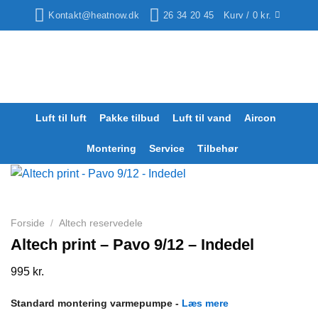
Fortsæt
Kontakt@heatnow.dk
26 34 20 45
Kurv /
0
kr.
til
indhold
Luft til luft
Pakke tilbud
Luft til vand
Aircon
Montering
Service
Tilbehør
Forside
/
Altech reservedele
Altech print – Pavo 9/12 – Indedel
995
kr.
Standard montering varmepumpe -
Læs mere