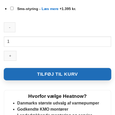
Sms-styring -
Læs mere
+1.395 kr.
Altech
print
-
Pavo
9/12
-
TILFØJ TIL KURV
Indedel
antal
Hvorfor vælge Heatnow?
Danmarks største udvalg af varmepumper
Godkendte KMO montører