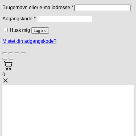
Påkrævet
Brugernavn eller e-mailadresse
*
Påkrævet
Adgangskode
*
Husk mig
Log ind
Mistet din adgangskode?
0