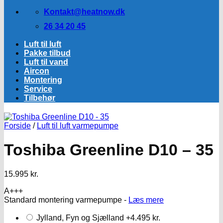
Kontakt@heatnow.dk
26 34 20 45
Luft til luft
Pakke tilbud
Luft til vand
Aircon
Montering
Service
Tilbehør
Forside
/
Luft til luft varmepumpe
Toshiba Greenline D10 – 35
15.995
kr.
A+++
Standard montering varmepumpe -
Læs mere
Jylland, Fyn og Sjælland
+4.495 kr.