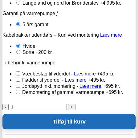
Langeland og nord for Brønderslev
+4.995 kr.
Garanti på varmepumpe
*
5 års garanti
Kabelbakker udendørs – Kun ved montering
Læs mere
Hvide
Sorte
+200 kr.
Tilbehør til varmepumpe
Vægbeslag til yderdel -
Læs mere
+495 kr.
Fødder til yderdel -
Læs mere
+495 kr.
Jordspyd inkl. montering -
Læs mere
+695 kr.
Demontering af gammel varmepumpe
+695 kr.
Toshiba
Greenline
D10
Tilføj til kurv
-
35
antal