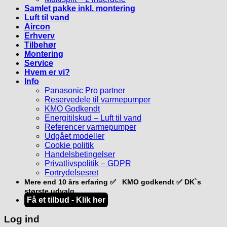
Samlet pakke inkl. montering
Luft til vand
Aircon
Erhverv
Tilbehør
Montering
Service
Hvem er vi?
Info
Panasonic Pro partner
Reservedele til varmepumper
KMO Godkendt
Energitilskud – Luft til vand
Referencer varmepumper
Udgået modeller
Cookie politik
Handelsbetingelser
Privatlivspolitik – GDPR
Fortrydelsesret
Mere end 10 års erfaring ✅ KMO godkendt ✅ DK`s
største udvalg
Få et tilbud - Klik her
Log ind