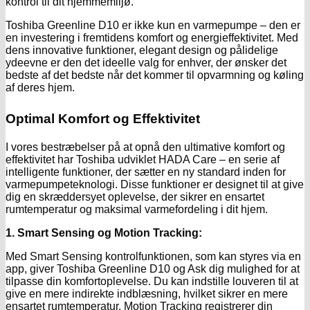
kontrol til dit hjemmemiljø.
Toshiba Greenline D10 er ikke kun en varmepumpe – den er
en investering i fremtidens komfort og energieffektivitet. Med
dens innovative funktioner, elegant design og pålidelige
ydeevne er den det ideelle valg for enhver, der ønsker det
bedste af det bedste når det kommer til opvarmning og køling
af deres hjem.
Optimal Komfort og Effektivitet
I vores bestræbelser på at opnå den ultimative komfort og
effektivitet har Toshiba udviklet HADA Care – en serie af
intelligente funktioner, der sætter en ny standard inden for
varmepumpeteknologi. Disse funktioner er designet til at give
dig en skræddersyet oplevelse, der sikrer en ensartet
rumtemperatur og maksimal varmefordeling i dit hjem.
1. Smart Sensing og Motion Tracking:
Med Smart Sensing kontrolfunktionen, som kan styres via en
app, giver Toshiba Greenline D10 og Ask dig mulighed for at
tilpasse din komfortoplevelse. Du kan indstille louveren til at
give en mere indirekte indblæsning, hvilket sikrer en mere
ensartet rumtemperatur. Motion Tracking registrerer din