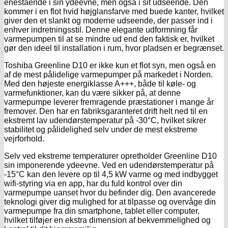
enestående i sin ydeevne, men også i sit udseende. Den
kommer i en flot hvid højglansfarve med buede kanter, hvilket
giver den et slankt og moderne udseende, der passer ind i
enhver indretningsstil. Denne elegante udformning får
varmepumpen til at se mindre ud end den faktisk er, hvilket
gør den ideel til installation i rum, hvor pladsen er begrænset.
Toshiba Greenline D10 er ikke kun et flot syn, men også en
af de mest pålidelige varmepumper på markedet i Norden.
Med den højeste energiklasse A+++, både til køle- og
varmefunktioner, kan du være sikker på, at denne
varmepumpe leverer fremragende præstationer i mange år
fremover. Den har en fabriksgaranteret drift helt ned til en
ekstremt lav udendørstemperatur på -30°C, hvilket sikrer
stabilitet og pålidelighed selv under de mest ekstreme
vejrforhold.
Selv ved ekstreme temperaturer opretholder Greenline D10
sin imponerende ydeevne. Ved en udendørstemperatur på
-15°C kan den levere op til 4,5 kW varme og med indbygget
wifi-styring via en app, har du fuld kontrol over din
varmepumpe uanset hvor du befinder dig. Den avancerede
teknologi giver dig mulighed for at tilpasse og overvåge din
varmepumpe fra din smartphone, tablet eller computer,
hvilket tilføjer en ekstra dimension af bekvemmelighed og