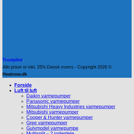
Trustpilot
Alle priser er inkl. 25% Dansk moms - Copyright 2026 ©
Heatnow.dk
Forside
Luft til luft
Daikin varmepumper
Panasonic varmepumper
Mitsubishi Heavy Industries varmepumper
Mitsubishi varmepumper
Cooper & Hunter varmepumper
Gree varmepumper
Gulvmodel varmepumpe
Multisplit – 2 inderdele