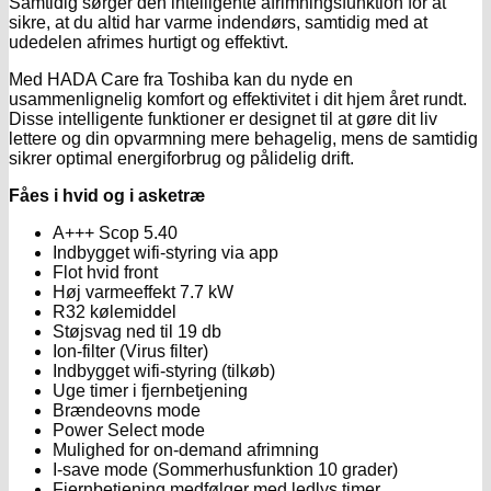
Samtidig sørger den intelligente afrimningsfunktion for at
sikre, at du altid har varme indendørs, samtidig med at
udedelen afrimes hurtigt og effektivt.
Med HADA Care fra Toshiba kan du nyde en
usammenlignelig komfort og effektivitet i dit hjem året rundt.
Disse intelligente funktioner er designet til at gøre dit liv
lettere og din opvarmning mere behagelig, mens de samtidig
sikrer optimal energiforbrug og pålidelig drift.
Fåes i hvid og i asketræ
A+++ Scop 5.40
Indbygget wifi-styring via app
Flot hvid front
Høj varmeeffekt 7.7 kW
R32 kølemiddel
Støjsvag ned til 19 db
Ion-filter (Virus filter)
Indbygget wifi-styring (tilkøb)
Uge timer i fjernbetjening
Brændeovns mode
Power Select mode
Mulighed for on-demand afrimning
I-save mode (Sommerhusfunktion 10 grader)
Fjernbetjening medfølger med ledlys timer