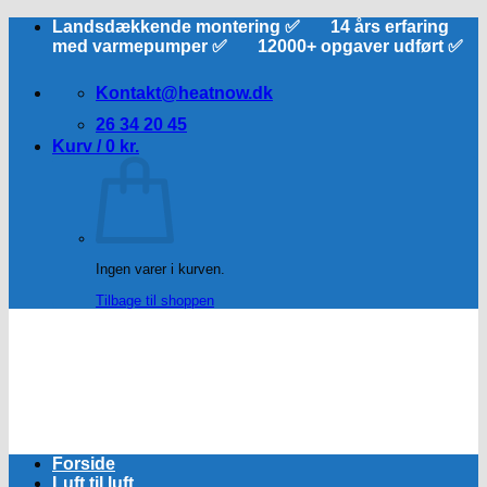
Fortsæt
Landsdækkende montering ✅ 14 års erfaring
til
med varmepumper ✅ 12000+ opgaver udført ✅
indhold
Kontakt@heatnow.dk
26 34 20 45
Kurv /
0
kr.
Ingen varer i kurven.
Tilbage til shoppen
Forside
Luft til luft