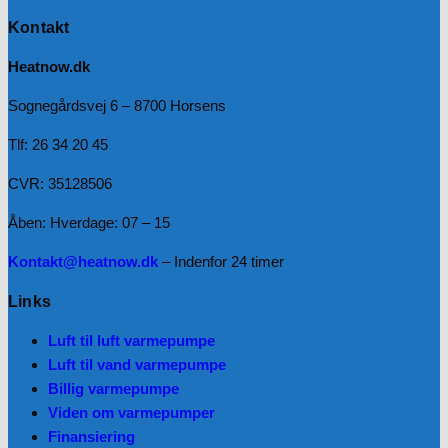
Kontakt
Heatnow.dk
Sognegårdsvej 6 – 8700 Horsens
Tlf: 26 34 20 45
CVR: 35128506
Åben: Hverdage: 07 – 15
Kontakt@heatnow.dk
– Indenfor 24 timer
Links
Luft til luft varmepumpe
Luft til vand varmepumpe
Billig varmepumpe
Viden om varmepumper
Finansiering