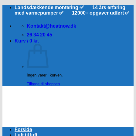
Fortsæt
Landsdækkende montering ✅ 14 års erfaring
til
med varmepumper ✅ 12000+ opgaver udført ✅
indhold
Kontakt@heatnow.dk
26 34 20 45
Kurv /
0
kr.
Ingen varer i kurven.
Tilbage til shoppen
Forside
Luft til luft