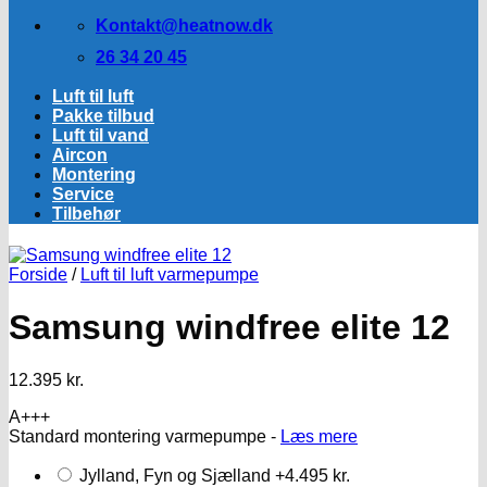
Kontakt@heatnow.dk
26 34 20 45
Luft til luft
Pakke tilbud
Luft til vand
Aircon
Montering
Service
Tilbehør
Forside
/
Luft til luft varmepumpe
Samsung windfree elite 12
12.395
kr.
A+++
Standard montering varmepumpe -
Læs mere
Jylland, Fyn og Sjælland
+4.495 kr.