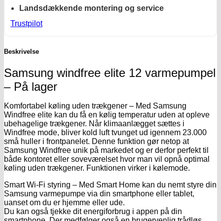
Landsdækkende montering og service
Trustpilot
Beskrivelse
Samsung windfree elite 12 varmepumpel
– På lager
Komfortabel køling uden trækgener – Med Samsung
Windfree elite kan du få en kølig temperatur uden at opleve
ubehagelige trækgener. Når klimaanlægget sættes i
Windfree mode, bliver kold luft tvunget ud igennem 23.000
små huller i frontpanelet. Denne funktion gør netop at
Samsung Windfree unik på markedet og er derfor perfekt til
både kontoret eller soveværelset hvor man vil opnå optimal
køling uden trækgener. Funktionen virker i kølemode.
Smart Wi-Fi styring – Med Smart Home kan du nemt styre din
Samsung varmepumpe via din smartphone eller tablet,
uanset om du er hjemme eller ude.
Du kan også tjekke dit energiforbrug i appen på din
smartphone. Der medfølger også en brugervenlig trådløs