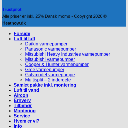
Trustpilot
Alle priser er inkl. 25% Dansk moms - Copyright 2026 ©
Heatnow.dk
Forside
Luft til luft
Daikin varmepumper
Panasonic varmepumper
Mitsubishi Heavy Industries varmepumper
Mitsubishi varmepumper
Cooper & Hunter varmepumper
Gree varmepumper
Gulvmodel varmepumpe
Multisplit – 2 inderdele
Samlet pakke inkl. montering
Luft til vand
Aircon
Erhverv
Tilbehør
Montering
Service
Hvem er vi?
Info