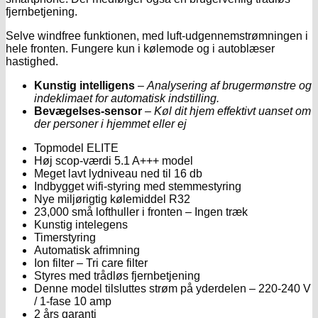
fjernbetjening.
Selve windfree funktionen, med luft-udgennemstrømningen i
hele fronten. Fungere kun i kølemode og i autoblæser
hastighed.
Kunstig intelligens
–
Analysering af brugermønstre og
indeklimaet for automatisk indstilling
.
Bevægelses-sensor
–
Køl dit hjem effektivt uanset om
der personer i hjemmet eller ej
Topmodel ELITE
Høj scop-værdi 5.1 A+++ model
Meget lavt lydniveau ned til 16 db
Indbygget wifi-styring med stemmestyring
Nye miljørigtig kølemiddel R32
23,000 små lofthuller i fronten – Ingen træk
Kunstig intelegens
Timerstyring
Automatisk afrimning
Ion filter – Tri care filter
Styres med trådløs fjernbetjening
Denne model tilsluttes strøm på yderdelen – 220-240 V
/ 1-fase 10 amp
2 års garanti