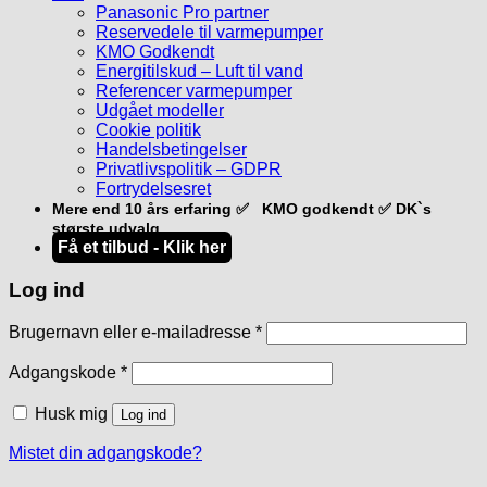
Panasonic Pro partner
Reservedele til varmepumper
KMO Godkendt
Energitilskud – Luft til vand
Referencer varmepumper
Udgået modeller
Cookie politik
Handelsbetingelser
Privatlivspolitik – GDPR
Fortrydelsesret
Mere end 10 års erfaring ✅ KMO godkendt ✅ DK`s
største udvalg
Få et tilbud - Klik her
Log ind
Påkrævet
Brugernavn eller e-mailadresse
*
Påkrævet
Adgangskode
*
Husk mig
Log ind
Mistet din adgangskode?