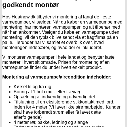
godkendt montør
Hos Heatnow.dk tilbyder vi montering af langt de fleste
varmepumper, vi sælger. Når du køber en varmepumpe med
montering, har montøren varmepumpen og alt tilbehør med
når han ankommer. Vælger du købe en varmepumpe uden
montering, vil den typisk blive sendt via et fragtfirma på en
palle. Herunder har vi samlet et overblik over, hvad
monteringen indebærer, og hvad der er inkluderet.
Vi monterer varmepumper i hele landet og benytter faste
montører i hvert sit område. Prisen for montering af en
varmepumpe finder du under hvert enkelt produkt.
Montering af varmepumpe/aircondition indeholder:
Kørsel til og fra dig
Boring af 1 hul i mur- eller trævæg
Opsætning af indvendig og udvendig del
Tilslutning til en eksisterende stikkontakt med jord,
inden for 4 meter (Vi laver ikke strømarbejdet. Kunden
skal have forberedt strøm eller få lavet dette
efterfølgende)
4 meter rør, bakke, ledning og slange