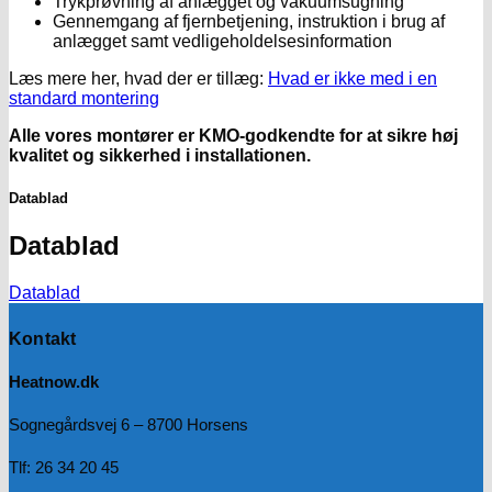
Trykprøvning af anlægget og vakuumsugning
Gennemgang af fjernbetjening, instruktion i brug af
anlægget samt vedligeholdelsesinformation
Læs mere her, hvad der er tillæg:
Hvad er ikke med i en
standard montering
Alle vores montører er KMO-godkendte for at sikre høj
kvalitet og sikkerhed i installationen.
Datablad
Datablad
Datablad
Kontakt
Heatnow.dk
Sognegårdsvej 6 – 8700 Horsens
Tlf: 26 34 20 45