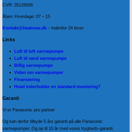
CVR: 35128506
Åben: Hverdage: 07 – 15
Kontakt@heatnow.dk
– Indenfor 24 timer
Links
Luft til luft varmepumpe
Luft til vand varmepumpe
Billig varmepumpe
Viden om varmepumper
Finansiering
Hvad inderholder en standard montering?
Garanti
Vi er Panasonic pro partner
Og kan derfor tilbyde 5 års garanti på alle Panasonic
varmepumper. Og op til 10 år med vores trygheds-garanti.