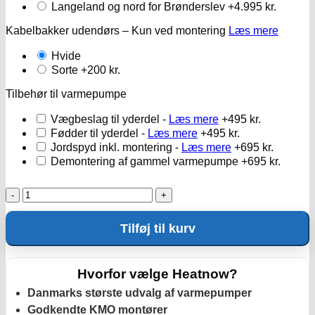
Langeland og nord for Brønderslev
+4.995 kr.
Kabelbakker udendørs – Kun ved montering
Læs mere
Hvide
Sorte
+200 kr.
Tilbehør til varmepumpe
Vægbeslag til yderdel -
Læs mere
+495 kr.
Fødder til yderdel -
Læs mere
+495 kr.
Jordspyd inkl. montering -
Læs mere
+695 kr.
Demontering af gammel varmepumpe
+695 kr.
Samsung
windfree
elite
Tilføj til kurv
12
antal
Hvorfor vælge Heatnow?
Danmarks største udvalg af varmepumper
Godkendte KMO montører