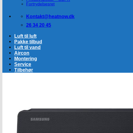
Fortrydelsesret
Kontakt@heatnow.dk
26 34 20 45
Luft til luft
Pakke tilbud
Luft til vand
Aircon
Montering
Service
Tilbehør