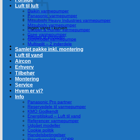
Luft til luft
Daikin varmepumper
Panasonic varmepumper
Mitsubishi Heavy Industries varmepumper
Mitsubishi varmepumper
Ingen varer i kurven.
Cooper & Hunter varmepumper
Gree varmepumper
Tilbage til shoppen
Gulvmodel varmepumpe
Multisplit – 2 inderdele
Samlet pakke inkl. montering
Luft til vand
Aircon
Erhverv
Tilbehør
Montering
Service
Hvem er vi?
Info
Panasonic Pro partner
Reservedele til varmepumper
KMO Godkendt
Energitilskud – Luft til vand
Referencer varmepumper
Udgået modeller
Cookie politik
Handelsbetingelser
Privatlivspolitik – GDPR