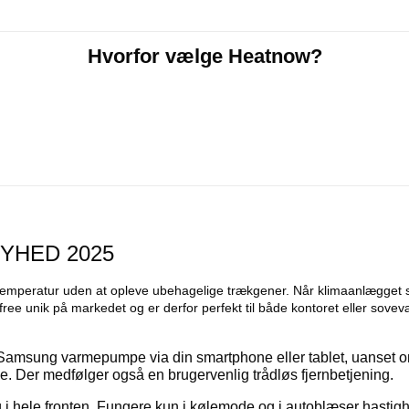
Hvorfor vælge Heatnow?
NYHED 2025
mperatur uden at opleve ubehagelige trækgener. Når klimaanlægget sæ
ree unik på markedet og er derfor perfekt til både kontoret eller sove
Samsung varmepumpe via din smartphone eller tablet, uanset o
e. Der medfølger også en brugervenlig trådløs fjernbetjening.
i hele fronten. Fungere kun i kølemode og i autoblæser hastig