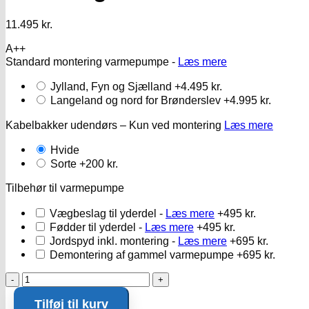
11.495
kr.
A++
Standard montering varmepumpe -
Læs mere
Jylland, Fyn og Sjælland
+4.495 kr.
Langeland og nord for Brønderslev
+4.995 kr.
Kabelbakker udendørs – Kun ved montering
Læs mere
Hvide
Sorte
+200 kr.
Tilbehør til varmepumpe
Vægbeslag til yderdel -
Læs mere
+495 kr.
Fødder til yderdel -
Læs mere
+495 kr.
Jordspyd inkl. montering -
Læs mere
+695 kr.
Demontering af gammel varmepumpe
+695 kr.
Samsung
Avant
Tilføj til kurv
12