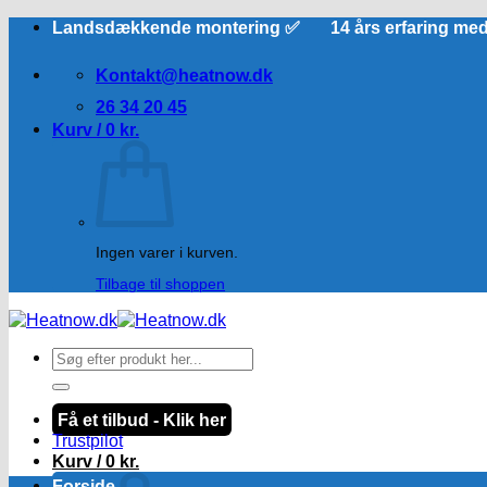
Fortsæt
Landsdækkende montering ✅ 14 års erfaring me
til
indhold
Kontakt@heatnow.dk
26 34 20 45
Kurv /
0
kr.
Ingen varer i kurven.
Tilbage til shoppen
Søg
efter:
Få et tilbud - Klik her
Trustpilot
Kurv /
0
kr.
Forside