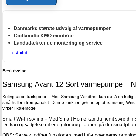
Sort
antal
Danmarks største udvalg af varmepumper
Godkendte KMO montører
Landsdækkende montering og service
Trustpilot
Beskrivelse
Samsung Avant 12 Sort varmepumpe – 
Køling uden trækgener – Med Samsung Windfree kan du få en kølig te
små huller i frontpanelet. Denne funktion gør netop at Samsung Windf
virker i kølemode.
Smart Wi-Fi styring – Med Smart Home kan du nemt styre din 
Du kan også tjekke dit energiforbrug i appen på din smartphon
OBS: Selve windfree funktionen, med luft-udgennemstrømning 