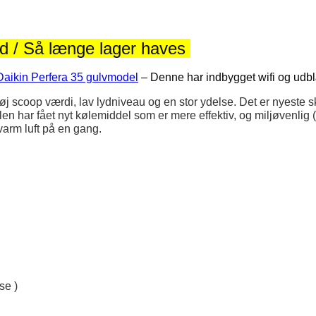
d / Så længe lager haves
Daikin Perfera 35 gulvmodel
– Denne har indbygget wifi og udbl
scoop værdi, lav lydniveau og en stor ydelse.
Det er nyeste 
len har fået nyt kølemiddel som er mere effektiv, og miljøvenlig
varm luft på en gang.
se )