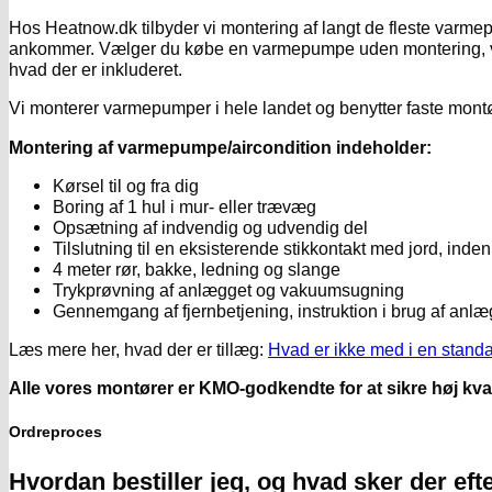
Hos Heatnow.dk tilbyder vi montering af langt de fleste var
ankommer. Vælger du købe en varmepumpe uden montering, vil de
hvad der er inkluderet.
Vi monterer varmepumper i hele landet og benytter faste montør
Montering af varmepumpe/aircondition indeholder:
Kørsel til og fra dig
Boring af 1 hul i mur- eller trævæg
Opsætning af indvendig og udvendig del
Tilslutning til en eksisterende stikkontakt med jord, inde
4 meter rør, bakke, ledning og slange
Trykprøvning af anlægget og vakuumsugning
Gennemgang af fjernbetjening, instruktion i brug af anl
Læs mere her, hvad der er tillæg:
Hvad er ikke med i en stand
Alle vores montører er KMO-godkendte for at sikre høj kvali
Ordreproces
Hvordan bestiller jeg, og hvad sker der ef