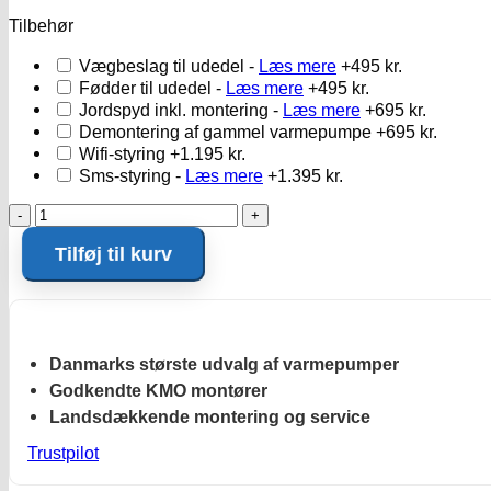
Tilbehør
Vægbeslag til udedel -
Læs mere
+495 kr.
Fødder til udedel -
Læs mere
+495 kr.
Jordspyd inkl. montering -
Læs mere
+695 kr.
Demontering af gammel varmepumpe
+695 kr.
Wifi-styring
+1.195 kr.
Sms-styring -
Læs mere
+1.395 kr.
Panasonic
Z35
Tilføj til kurv
Gulvmodel
antal
Danmarks største udvalg af varmepumper
Godkendte KMO montører
Landsdækkende montering og service
Trustpilot