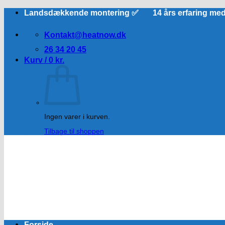
Fortsæt
Landsdækkende montering ✅ 14 års erfaring me
til
indhold
Kontakt@heatnow.dk
26 34 20 45
Kurv /
0
kr.
Ingen varer i kurven.
Tilbage til shoppen
Forside