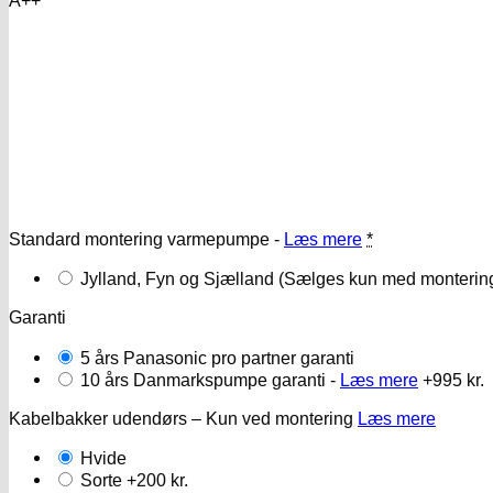
pris
pris
var:
er:
11.995 kr..
11.250 kr..
Standard montering varmepumpe -
Læs mere
*
Jylland, Fyn og Sjælland (Sælges kun med monterin
Garanti
5 års Panasonic pro partner garanti
10 års Danmarkspumpe garanti -
Læs mere
+995 kr.
Kabelbakker udendørs – Kun ved montering
Læs mere
Hvide
Sorte
+200 kr.