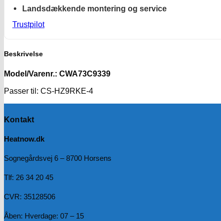
Landsdækkende montering og service
Trustpilot
Beskrivelse
Model/Varenr.: CWA73C9339
Passer til: CS-HZ9RKE-4
Kontakt
Heatnow.dk
Sognegårdsvej 6 – 8700 Horsens
Tlf: 26 34 20 45
CVR: 35128506
Åben: Hverdage: 07 – 15