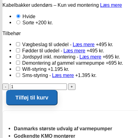
Kabelbakker udendørs – Kun ved montering
Læs mere
Hvide
Sorte
+200 kr.
Tilbehør
Vægbeslag til udedel -
Læs mere
+495 kr.
Fødder til udedel -
Læs mere
+495 kr.
Jordspyd inkl. montering -
Læs mere
+695 kr.
Demontering af gammel varmepumpe
+695 kr.
Wifi-styring
+1.195 kr.
Sms-styring -
Læs mere
+1.395 kr.
Panasonic
Print
Tilføj til kurv
HZ9RKE-
4
-
indedel
antal
Danmarks største udvalg af varmepumper
Godkendte KMO montører