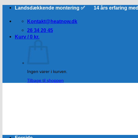
Fortsæt
Landsdækkende montering ✅ 14 års erfaring me
til
indhold
Kontakt@heatnow.dk
26 34 20 45
Kurv /
0
kr.
Ingen varer i kurven.
Tilbage til shoppen
Forside