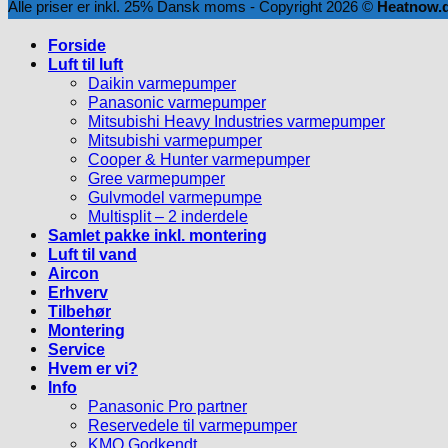
Alle priser er inkl. 25% Dansk moms - Copyright 2026 ©
Heatnow.
Forside
Luft til luft
Daikin varmepumper
Panasonic varmepumper
Mitsubishi Heavy Industries varmepumper
Mitsubishi varmepumper
Cooper & Hunter varmepumper
Gree varmepumper
Gulvmodel varmepumpe
Multisplit – 2 inderdele
Samlet pakke inkl. montering
Luft til vand
Aircon
Erhverv
Tilbehør
Montering
Service
Hvem er vi?
Info
Panasonic Pro partner
Reservedele til varmepumper
KMO Godkendt