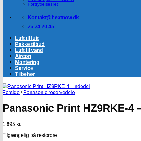
Fortrydelsesret
Kontakt@heatnow.dk
26 34 20 45
Luft til luft
Pakke tilbud
Luft til vand
Aircon
Montering
Service
Tilbehør
Forside
/
Panasonic reservedele
Panasonic Print HZ9RKE-4 –
1.895
kr.
Tilgængelig på restordre