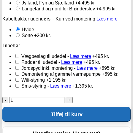
Jylland, Fyn og Sjælland
+4.495 kr.
Langeland og nord for Brønderslev
+4.995 kr.
Kabelbakker udendørs – Kun ved montering
Læs mere
Hvide
Sorte
+200 kr.
Tilbehør
Vægbeslag til udedel -
Læs mere
+495 kr.
Fødder til udedel -
Læs mere
+495 kr.
Jordspyd inkl. montering -
Læs mere
+695 kr.
Demontering af gammel varmepumpe
+695 kr.
Wifi-styring
+1.195 kr.
Sms-styring -
Læs mere
+1.395 kr.
Panasonic
Print
Z25
Tilføj til kurv
-
Udedel
antal