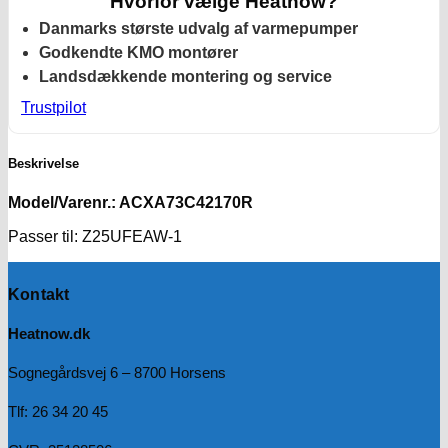
Hvorfor vælge Heatnow?
Danmarks største udvalg af varmepumper
Godkendte KMO montører
Landsdækkende montering og service
Trustpilot
Beskrivelse
Model/Varenr.: ACXA73C42170R
Passer til: Z25UFEAW-1
Kontakt
Heatnow.dk
Sognegårdsvej 6 – 8700 Horsens
Tlf: 26 34 20 45