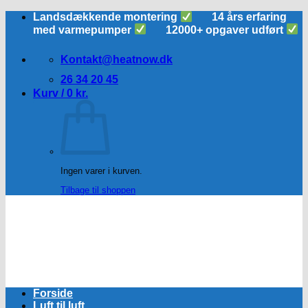
Fortsæt
Landsdækkende montering
14 års erfaring
til
med varmepumper
12000+ opgaver udført
indhold
Kontakt@heatnow.dk
26 34 20 45
Kurv /
0
kr.
Ingen varer i kurven.
Tilbage til shoppen
Forside
Luft til luft