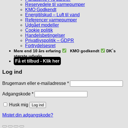
Reservedele til varmepumper
KMO Godkendt
Energitilskud – Luft til vand
Referencer varmepumper
Udgået modeller
Cookie politik
Handelsbetingelser
Privatlivspolitik – GDPR
Fortrydelsesret
Mere end 10 års erfaring
KMO godkendt
DK`s
største udvalg
Få et tilbud - Klik her
Log ind
Påkrævet
Brugernavn eller e-mailadresse
*
Påkrævet
Adgangskode
*
Husk mig
Log ind
Mistet din adgangskode?