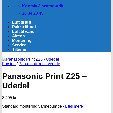
Kontakt@heatnow.dk
26 34 20 45
Luft til luft
Pakke tilbud
Luft til vand
Aircon
Montering
Service
Tilbehør
Forside
/
Panasonic reservedele
Panasonic Print Z25 –
Udedel
3.495
kr.
Standard montering varmepumpe -
Læs mere