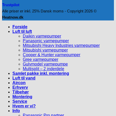
Trustpilot
Alle priser er inkl. 25% Dansk moms - Copyright 2026 ©
Heatnow.dk
Forside
Luft til luft
Daikin varmepumper
Panasonic varmepumper
Mitsubishi Heavy Industries varmepumper
Mitsubishi varmepumper
Cooper & Hunter varmepumper
Gree varmepumper
Gulvmodel varmepumpe
Multisplit – 2 inderdele
Samlet pakke inkl. montering
Luft til vand
Aircon
Erhverv
Tilbehør
Montering
Service
Hvem er vi?
Info
Panasonic Pro partner