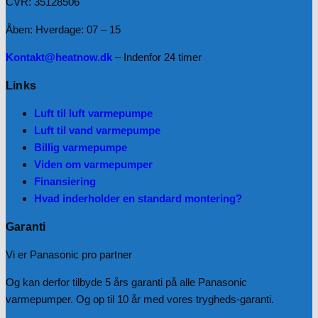
CVR: 35128506
Åben: Hverdage: 07 – 15
Kontakt@heatnow.dk
– Indenfor 24 timer
Links
Luft til luft varmepumpe
Luft til vand varmepumpe
Billig varmepumpe
Viden om varmepumper
Finansiering
Hvad inderholder en standard montering?
Garanti
Vi er Panasonic pro partner
Og kan derfor tilbyde 5 års garanti på alle Panasonic
varmepumper. Og op til 10 år med vores trygheds-garanti.