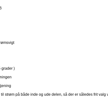
B
trømsvigt
 grader )
eningen
tjening
 til strøm på både inde og ude delen, så der er således frit va