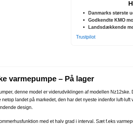
H
Danmarks største 
Godkendte KMO mo
Landsdækkende mon
Trustpilot
ke varmepumpe – På lager
per, denne model er viderudviklingen af modellen Nz12ske. De
netop landet på markedet, den har det nyeste indenfor luft-luft
vindende design.
ommerhusfunktion med et halv grad i interval. Sæt f.eks varmepump