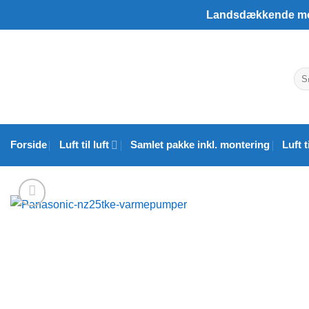
Fortsæt
Landsdækkende mo
til
indhold
Søg
efte
Forside
Luft til luft
Samlet pakke inkl. montering
Luft t