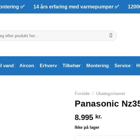
ntering ✅ 14 års erfaring med varmepumper ✅ 12000+
r:
il vand
Aircon
Erhverv
Tilbehør
Montering
Service
H
Forside
/
Ukategoriseret
Panasonic Nz35
8.995
kr.
Ikke på lager