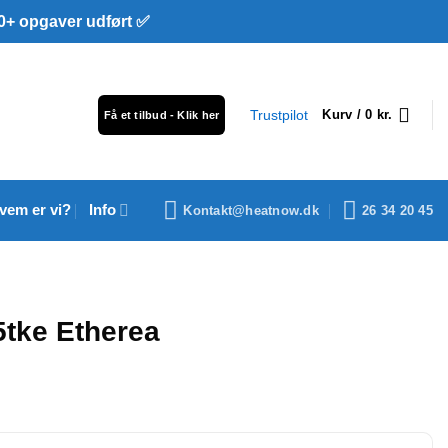
 opgaver udført ✅
Trustpilot
Kurv /
0
kr.
Få et tilbud - Klik her
vem er vi?
Info
Kontakt@heatnow.dk
26 34 20 45
tke Etherea