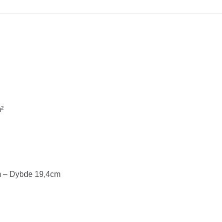
²
m – Dybde 19,4cm