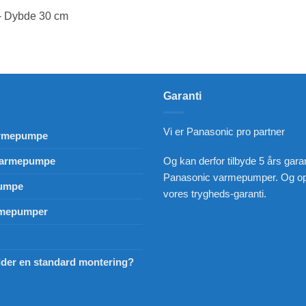
– Dybde 30 cm
Garanti
Vi er Panasonic pro partner
 varmepumpe
 varmepumpe
Og kan derfor tilbyde 5 års garan
Panasonic varmepumper. Og op 
pumpe
vores trygheds-garanti.
rmepumper
lder en standard montering?