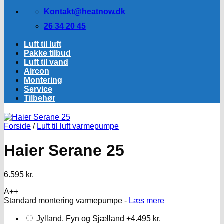
Kontakt@heatnow.dk
26 34 20 45
Luft til luft
Pakke tilbud
Luft til vand
Aircon
Montering
Service
Tilbehør
Forside
/
Luft til luft varmepumpe
Haier Serane 25
6.595
kr.
A++
Standard montering varmepumpe -
Læs mere
Jylland, Fyn og Sjælland
+4.495 kr.