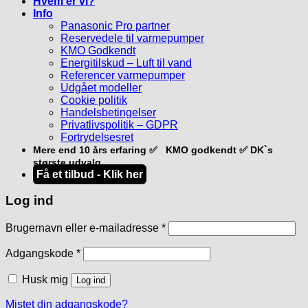
Hvem er vi?
Info
Panasonic Pro partner
Reservedele til varmepumper
KMO Godkendt
Energitilskud – Luft til vand
Referencer varmepumper
Udgået modeller
Cookie politik
Handelsbetingelser
Privatlivspolitik – GDPR
Fortrydelsesret
Mere end 10 års erfaring ✅ KMO godkendt ✅ DK`s
største udvalg
Få et tilbud - Klik her
Log ind
Påkrævet
Brugernavn eller e-mailadresse
*
Påkrævet
Adgangskode
*
Husk mig
Log ind
Mistet din adgangskode?