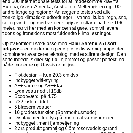
end 600 internationale tests for at imødekomme krav fra
Europa, Asien, Amerika, Australien, Mellemøsten og 100
andre lange og regioner. Anlæggene testes ved alle
tænkelige klimatiske udfordringer – varme, kulde, regn, sne,
sol og vind – og med verdens højste testtårn, på hele 106
meter, har vi her med en koncern at gøre, som vil levere
tidens og fremtidens mest fuldendte klima løsninger.
Oplev komfort i særklasse med
Haier Serene 25 i sort
udgave
– en moderne og energieffektiv varmepumpe, der
kombinerer avanceret teknologi med et stilrent design. Den
sorte indedel skiller sig ud i hjemmet og passer perfekt ind i
både moderne og klassiske miljøer.
Flot design – Kun 20,3 cm dyb
Indbygget wifi-styring
A++ varme og A+++ køl
Lydniveau ned til 19db
Scoopværdi på 4.75
R32 kølemiddel
5 blæserniveauer
10 graders funktion (Sommerhusmode)
Display med led-lys på fronten af varmepumpen
Indbygget timer i fjernbetjening
2 års produkt garanti og 6 års reservedels garanti