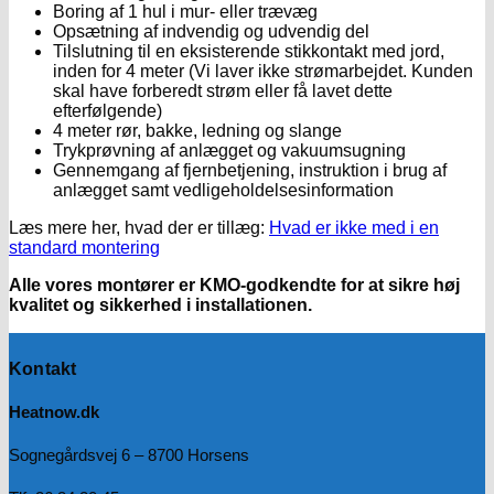
Boring af 1 hul i mur- eller trævæg
Opsætning af indvendig og udvendig del
Tilslutning til en eksisterende stikkontakt med jord,
inden for 4 meter (Vi laver ikke strømarbejdet. Kunden
skal have forberedt strøm eller få lavet dette
efterfølgende)
4 meter rør, bakke, ledning og slange
Trykprøvning af anlægget og vakuumsugning
Gennemgang af fjernbetjening, instruktion i brug af
anlægget samt vedligeholdelsesinformation
Læs mere her, hvad der er tillæg:
Hvad er ikke med i en
standard montering
Alle vores montører er KMO-godkendte for at sikre høj
kvalitet og sikkerhed i installationen.
Kontakt
Heatnow.dk
Sognegårdsvej 6 – 8700 Horsens