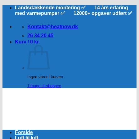
Fortsæt
Landsdækkende montering ✅ 14 års erfaring
til
med varmepumper ✅ 12000+ opgaver udført ✅
indhold
Kontakt@heatnow.dk
26 34 20 45
Kurv /
0
kr.
Ingen varer i kurven.
Tilbage til shoppen
Forside
Luft til luft