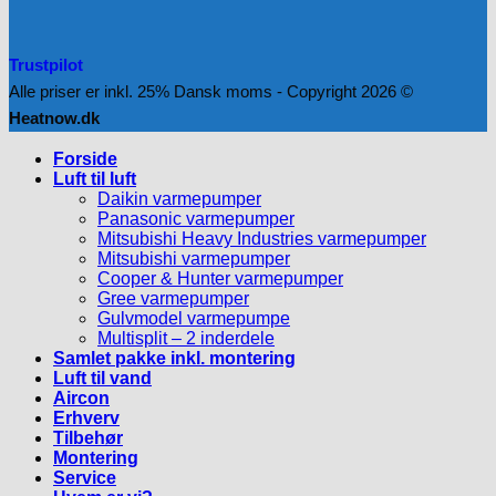
Trustpilot
Alle priser er inkl. 25% Dansk moms - Copyright 2026 ©
Heatnow.dk
Forside
Luft til luft
Daikin varmepumper
Panasonic varmepumper
Mitsubishi Heavy Industries varmepumper
Mitsubishi varmepumper
Cooper & Hunter varmepumper
Gree varmepumper
Gulvmodel varmepumpe
Multisplit – 2 inderdele
Samlet pakke inkl. montering
Luft til vand
Aircon
Erhverv
Tilbehør
Montering
Service