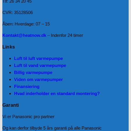
Tlf: 26 34 20 45
CVR: 35128506
Åben: Hverdage: 07 – 15
Kontakt@heatnow.dk
– Indenfor 24 timer
Links
Luft til luft varmepumpe
Luft til vand varmepumpe
Billig varmepumpe
Viden om varmepumper
Finansiering
Hvad inderholder en standard montering?
Garanti
Vi er Panasonic pro partner
Og kan derfor tilbyde 5 års garanti på alle Panasonic