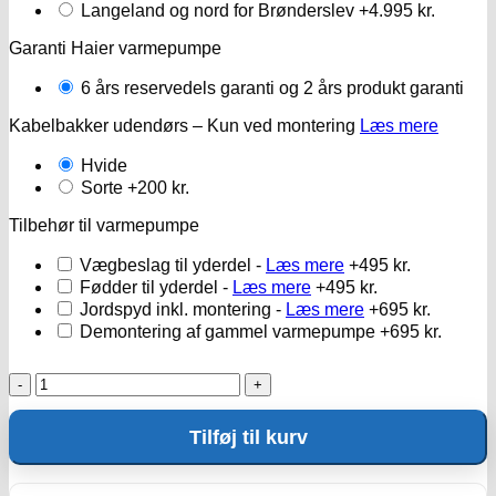
Langeland og nord for Brønderslev
+4.995 kr.
Garanti Haier varmepumpe
6 års reservedels garanti og 2 års produkt garanti
Kabelbakker udendørs – Kun ved montering
Læs mere
Hvide
Sorte
+200 kr.
Tilbehør til varmepumpe
Vægbeslag til yderdel -
Læs mere
+495 kr.
Fødder til yderdel -
Læs mere
+495 kr.
Jordspyd inkl. montering -
Læs mere
+695 kr.
Demontering af gammel varmepumpe
+695 kr.
Haier
Serane
25
Tilføj til kurv
antal