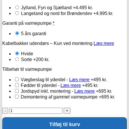
Jylland, Fyn og Sjælland
+4.495 kr.
Langeland og nord for Brønderslev
+4.995 kr.
Garanti på varmepumpe
*
5 års garanti
Kabelbakker udendørs – Kun ved montering
Læs mere
Hvide
Sorte
+200 kr.
Tilbehør til varmepumpe
Vægbeslag til yderdel -
Læs mere
+495 kr.
Fødder til yderdel -
Læs mere
+495 kr.
Jordspyd inkl. montering -
Læs mere
+695 kr.
Demontering af gammel varmepumpe
+695 kr.
Cooper
&
hunter
Tilføj til kurv
Console