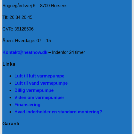
Sognegårdsvej 6 – 8700 Horsens
Tlf: 26 34 20 45
CVR: 35128506
Åben: Hverdage: 07 – 15
Kontakt@heatnow.dk
– Indenfor 24 timer
Links
Luft til luft varmepumpe
Luft til vand varmepumpe
Billig varmepumpe
Viden om varmepumper
Finansiering
Hvad inderholder en standard montering?
Garanti