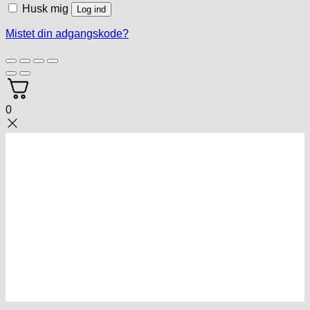
Husk mig
Log ind
Mistet din adgangskode?
0