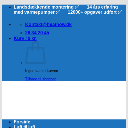
Fortsæt
Landsdækkende montering ✅ 14 års erfaring
til
med varmepumper ✅ 12000+ opgaver udført ✅
indhold
Kontakt@heatnow.dk
26 34 20 45
Kurv /
0
kr.
Ingen varer i kurven.
Tilbage til shoppen
Forside
Luft til luft