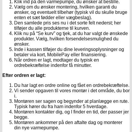
Klik ind på den varmepumpe, du ønsker at bestille.
Vælg om du ønsker montering, hvilken garanti du
ønsker, og eventuelt tilbehør (typisk vil du skulle bruge
enten et sæt fødder eller vægbeslag).
Den samlede pris ses nu i det sorte felt nederst; her
tilføjer du alle produkterne til kurven.
Klik nu på “Se kurv” og tjek, at du har valgt de ønskede
produkter. Vælg, hvilken forsendelsesmulighed du
ønsker.
Inde i kassen tilføjer du dine leveringsoplysninger og
betaler via kort, MobilePay eller finansiering.
Når ordren er lagt, modtager du typisk en
ordrebekræftelse indenfor få minutter.
Efter ordren er lagt:
Du har lagt en ordre online og fået en ordrebekræftelse.
Vi sender opgaven til vores montør i det område, du bor
i.
Montøren ser sagen og begynder at planlægge en rute.
Typisk hører du fra ham indenfor 5 hverdage.
Montøren kontakter dig, og I finder en tid, der passer jer
begge.
Montøren ankommer på den aftalte dag og monterer
din nye varmepumpe.