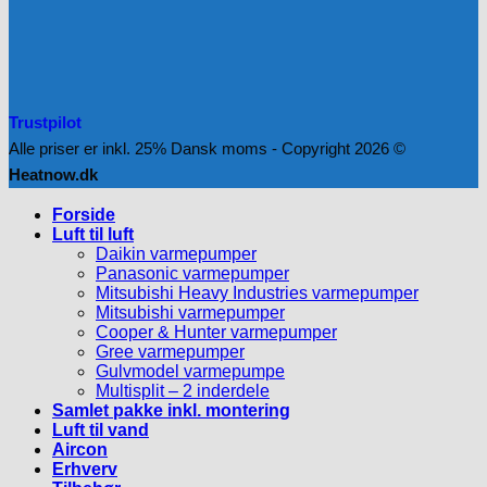
Trustpilot
Alle priser er inkl. 25% Dansk moms - Copyright 2026 ©
Heatnow.dk
Forside
Luft til luft
Daikin varmepumper
Panasonic varmepumper
Mitsubishi Heavy Industries varmepumper
Mitsubishi varmepumper
Cooper & Hunter varmepumper
Gree varmepumper
Gulvmodel varmepumpe
Multisplit – 2 inderdele
Samlet pakke inkl. montering
Luft til vand
Aircon
Erhverv