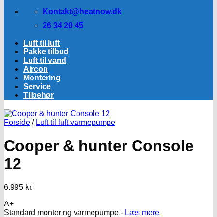
Kontakt@heatnow.dk
26 34 20 45
Luft til luft
Pakke tilbud
Luft til vand
Aircon
Montering
Service
Tilbehør
Forside
/
Luft til luft varmepumpe
Cooper & hunter Console
12
6.995
kr.
A+
Standard montering varmepumpe -
Læs mere