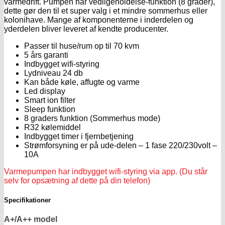
varmedrift. Pumpen har vedligeholdelse-funktion (8 grader),
dette gør den til et super valg i et mindre sommerhus eller
kolonihave. Mange af komponenterne i inderdelen og
yderdelen bliver leveret af kendte producenter.
Passer til huse/rum op til 70 kvm
5 års garanti
Indbygget wifi-styring
Lydniveau 24 db
Kan både køle, affugte og varme
Led display
Smart ion filter
Sleep funktion
8 graders funktion (Sommerhus mode)
R32 kølemiddel
Indbygget timer i fjernbetjening
Strømforsyning er på ude-delen – 1 fase 220/230volt –
10A
Varmepumpen har indbygget wifi-styring via app. (Du står
selv for opsætning af dette på din telefon)
Specifikationer
A+/A++ model