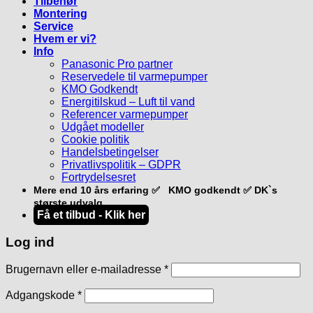
Tilbehør
Montering
Service
Hvem er vi?
Info
Panasonic Pro partner
Reservedele til varmepumper
KMO Godkendt
Energitilskud – Luft til vand
Referencer varmepumper
Udgået modeller
Cookie politik
Handelsbetingelser
Privatlivspolitik – GDPR
Fortrydelsesret
Mere end 10 års erfaring ✅ KMO godkendt ✅ DK`s
største udvalg
Få et tilbud - Klik her
Log ind
Påkrævet
Brugernavn eller e-mailadresse
*
Påkrævet
Adgangskode
*