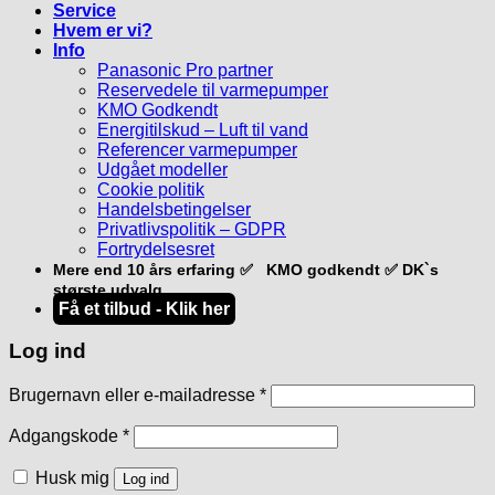
Service
Hvem er vi?
Info
Panasonic Pro partner
Reservedele til varmepumper
KMO Godkendt
Energitilskud – Luft til vand
Referencer varmepumper
Udgået modeller
Cookie politik
Handelsbetingelser
Privatlivspolitik – GDPR
Fortrydelsesret
Mere end 10 års erfaring ✅ KMO godkendt ✅ DK`s
største udvalg
Få et tilbud - Klik her
Log ind
Påkrævet
Brugernavn eller e-mailadresse
*
Påkrævet
Adgangskode
*
Husk mig
Log ind