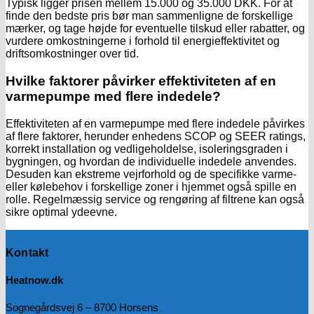
Typisk ligger prisen mellem 15.000 og 35.000 DKK. For at
finde den bedste pris bør man sammenligne de forskellige
mærker, og tage højde for eventuelle tilskud eller rabatter, og
vurdere omkostningerne i forhold til energieffektivitet og
driftsomkostninger over tid.
Hvilke faktorer påvirker effektiviteten af en
varmepumpe med flere indedele?
Effektiviteten af en varmepumpe med flere indedele påvirkes
af flere faktorer, herunder enhedens SCOP og SEER ratings,
korrekt installation og vedligeholdelse, isoleringsgraden i
bygningen, og hvordan de individuelle indedele anvendes.
Desuden kan ekstreme vejrforhold og de specifikke varme-
eller kølebehov i forskellige zoner i hjemmet også spille en
rolle. Regelmæssig service og rengøring af filtrene kan også
sikre optimal ydeevne.
Kontakt
Heatnow.dk
Sognegårdsvej 6 – 8700 Horsens