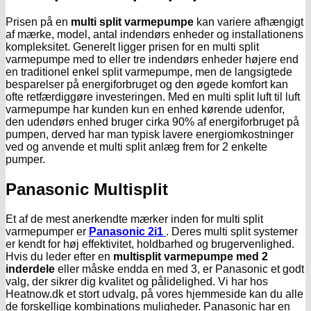
Prisen på en
multi split varmepumpe
kan variere afhængigt
af mærke, model, antal indendørs enheder og installationens
kompleksitet. Generelt ligger prisen for en multi split
varmepumpe med to eller tre indendørs enheder højere end
en traditionel enkel split varmepumpe, men de langsigtede
besparelser på energiforbruget og den øgede komfort kan
ofte retfærdiggøre investeringen. Med en multi split luft til luft
varmepumpe har kunden kun en enhed kørende udenfor,
den udendørs enhed bruger cirka 90% af energiforbruget på
pumpen, derved har man typisk lavere energiomkostninger
ved og anvende et multi split anlæg frem for 2 enkelte
pumper.
Panasonic Multisplit
Et af de mest anerkendte mærker inden for multi split
varmepumper er
Panasonic 2i1
. Deres multi split systemer
er kendt for høj effektivitet, holdbarhed og brugervenlighed.
Hvis du leder efter en
multisplit varmepumpe med 2
inderdele
eller måske endda en med 3, er Panasonic et godt
valg, der sikrer dig kvalitet og pålidelighed. Vi har hos
Heatnow.dk et stort udvalg, på vores hjemmeside kan du alle
de forskellige kombinations muligheder. Panasonic har en