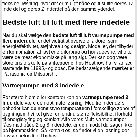
fleksibel løsning, hvor det er muligt både og tilslutte deres TZ
inde del og deres Z inderdel på den samme yderdel.
Bedste luft til luft med flere indedele
Når du skal vælge den
bedste luft til luft varmepumpe med
flere inderdele
, er det vigtigt at overveje faktorer som
energieffektivitet, støjniveau og design. Modeller, der tilbyder
en kombination af lavt energiforbrug og høj ydeevne, vil ofte
være de mest økonomiske på lang sigt. Der kan dog være
store prisforskelle på anlæggene, hos Heatnow har vi anlæg
startende fra 11995,- og opad. De bedst sælgende mærker er
Panasonic og Mitsubishi.
Varmepumpe med 3 Indedele
For større hjem eller kontorer kan en
varmepumpe med 3
inde dele
være den optimale løsning. Med tre indendørs
enheder kan du nemt styre temperaturen i forskellige zoner af
bygningen, hvilket giver en endnu større fleksibilitet i forhold
til energistyring og komfort. Alle vores Multi varmepumper
fåes med både 2 og 3 inderdele, er den model du søger ikke
på hjemmesiden. Så kontakt os, så finder vi en løsning der
passer netop til dit behov.