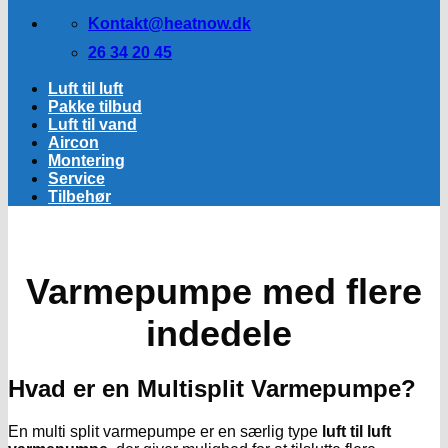
Kontakt@heatnow.dk
26 34 20 45
Luft til luft
Pakke tilbud
Luft til vand
Aircon
Montering
Service
Tilbehør
Varmepumpe med flere
indedele
Hvad er en Multisplit Varmepumpe?
En multi split varmepumpe er en særlig type
luft til luft