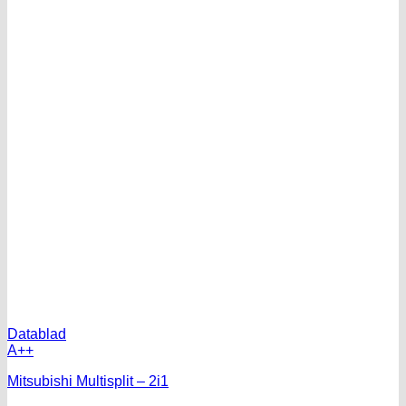
Datablad
A++
Mitsubishi Multisplit – 2i1