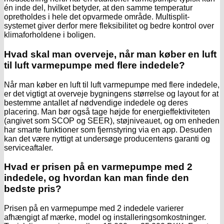
én inde del, hvilket betyder, at den samme temperatur
opretholdes i hele det opvarmede område. Multisplit-
systemet giver derfor mere fleksibilitet og bedre kontrol over
klimaforholdene i boligen.
Hvad skal man overveje, når man køber en luft
til luft varmepumpe med flere indedele?
Når man køber en luft til luft varmepumpe med flere indedele,
er det vigtigt at overveje bygningens størrelse og layout for at
bestemme antallet af nødvendige indedele og deres
placering. Man bør også tage højde for energieffektiviteten
(angivet som SCOP og SEER), støjniveauet, og om enheden
har smarte funktioner som fjernstyring via en app. Desuden
kan det være nyttigt at undersøge producentens garanti og
serviceaftaler.
Hvad er prisen på en varmepumpe med 2
indedele, og hvordan kan man finde den
bedste pris?
Prisen på en varmepumpe med 2 indedele varierer
afhængigt af mærke, model og installeringsomkostninger.