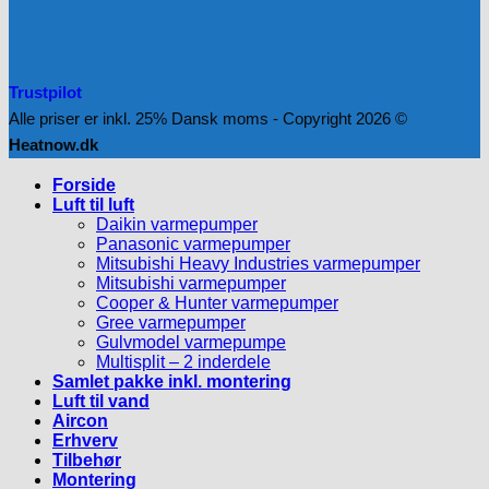
Trustpilot
Alle priser er inkl. 25% Dansk moms - Copyright 2026 ©
Heatnow.dk
Forside
Luft til luft
Daikin varmepumper
Panasonic varmepumper
Mitsubishi Heavy Industries varmepumper
Mitsubishi varmepumper
Cooper & Hunter varmepumper
Gree varmepumper
Gulvmodel varmepumpe
Multisplit – 2 inderdele
Samlet pakke inkl. montering
Luft til vand
Aircon
Erhverv
Tilbehør
Montering