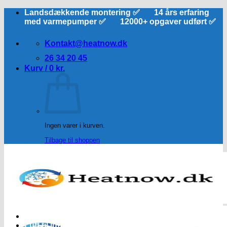
Fortsæt
Landsdækkende montering ✅ 14 års erfaring
til
med varmepumper ✅ 12000+ opgaver udført ✅
indhold
Kontakt@heatnow.dk
26 34 20 45
Kurv /
0
kr.
Ingen varer i kurven.
Tilbage til shoppen
Forside
Luft til luft