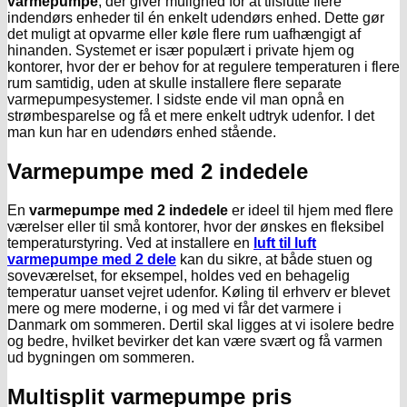
varmepumpe
, der giver mulighed for at tilslutte flere
indendørs enheder til én enkelt udendørs enhed. Dette gør
det muligt at opvarme eller køle flere rum uafhængigt af
hinanden. Systemet er især populært i private hjem og
kontorer, hvor der er behov for at regulere temperaturen i flere
rum samtidig, uden at skulle installere flere separate
varmepumpesystemer. I sidste ende vil man opnå en
strømbesparelse og få et mere enkelt udtryk udenfor. I det
man kun har en udendørs enhed stående.
Varmepumpe med 2 indedele
En
varmepumpe med 2 indedele
er ideel til hjem med flere
værelser eller til små kontorer, hvor der ønskes en fleksibel
temperaturstyring. Ved at installere en
luft til luft
varmepumpe med 2 dele
kan du sikre, at både stuen og
soveværelset, for eksempel, holdes ved en behagelig
temperatur uanset vejret udenfor. Køling til erhverv er blevet
mere og mere moderne, i og med vi får det varmere i
Danmark om sommeren. Dertil skal ligges at vi isolere bedre
og bedre, hvilket bevirker det kan være svært og få varmen
ud bygningen om sommeren.
Multisplit varmepumpe pris