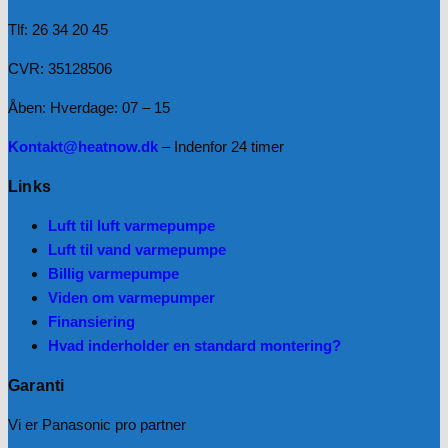
Tlf: 26 34 20 45
CVR: 35128506
Åben: Hverdage: 07 – 15
Kontakt@heatnow.dk
– Indenfor 24 timer
Links
Luft til luft varmepumpe
Luft til vand varmepumpe
Billig varmepumpe
Viden om varmepumper
Finansiering
Hvad inderholder en standard montering?
Garanti
Vi er Panasonic pro partner