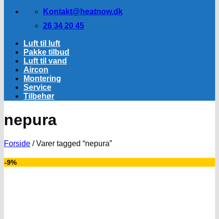
Kontakt@heatnow.dk
26 34 20 45
Luft til luft
Pakke tilbud
Luft til vand
Aircon
Montering
Service
Tilbehør
nepura
Forside
/
Varer tagged “nepura”
-9%