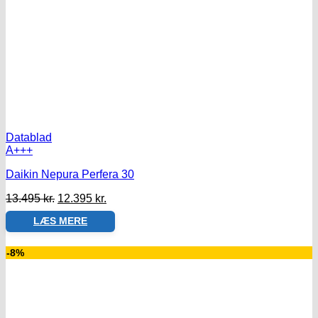
Datablad
A+++
Daikin Nepura Perfera 30
Den
Den
13.495
kr.
12.395
kr.
oprindelige
aktuelle
LÆS MERE
pris
pris
var:
er:
13.495 kr..
12.395 kr..
-8%