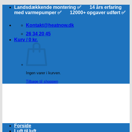
Fortsæt
Landsdækkende montering ✅ 14 års erfaring
til
med varmepumper ✅ 12000+ opgaver udført ✅
indhold
Kontakt@heatnow.dk
26 34 20 45
Kurv /
0
kr.
Ingen varer i kurven.
Tilbage til shoppen
Forside
Luft til luft