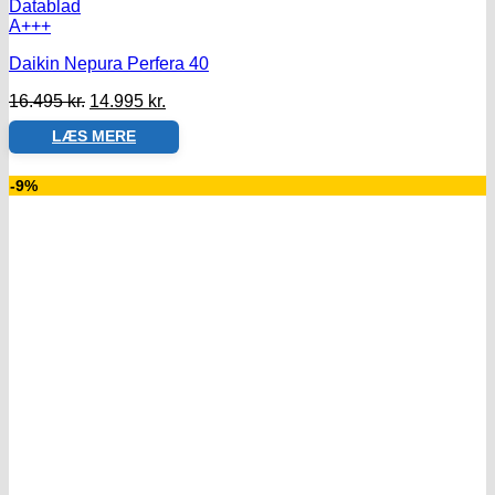
Datablad
A+++
Daikin Nepura Perfera 40
Den
Den
16.495
kr.
14.995
kr.
oprindelige
aktuelle
LÆS MERE
pris
pris
var:
er:
16.495 kr..
14.995 kr..
-9%