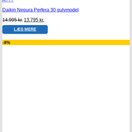
Daikin Nepura Perfera 30 gulvmodel
Den
Den
14.995
kr.
13.795
kr.
oprindelige
aktuelle
LÆS MERE
pris
pris
var:
er:
14.995 kr..
13.795 kr..
-8%