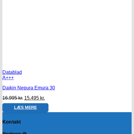
Datablad
A+++
Daikin Nepura Emura 30
Den
Den
16.995
kr.
15.495
kr.
oprindelige
aktuelle
LÆS MERE
pris
pris
var:
er:
16.995 kr..
15.495 kr..
Kontakt
Heatnow.dk