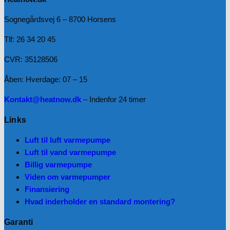
Sognegårdsvej 6 – 8700 Horsens
Tlf: 26 34 20 45
CVR: 35128506
Åben: Hverdage: 07 – 15
Kontakt@heatnow.dk
– Indenfor 24 timer
Links
Luft til luft varmepumpe
Luft til vand varmepumpe
Billig varmepumpe
Viden om varmepumper
Finansiering
Hvad inderholder en standard montering?
Garanti