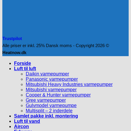
Trustpilot
Alle priser er inkl. 25% Dansk moms - Copyright 2026 ©
Heatnow.dk
Forside
Luft til luft
Daikin varmepumper
Panasonic varmepumper
Mitsubishi Heavy Industries varmepumper
Mitsubishi varmepumper
Cooper & Hunter varmepumper
Gree varmepumper
Gulvmodel varmepumpe
Multisplit – 2 inderdele
Samlet pakke inkl. montering
Luft til vand
Aircon