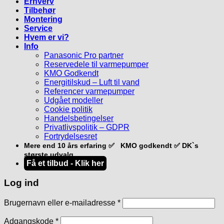
Erhverv
Tilbehør
Montering
Service
Hvem er vi?
Info
Panasonic Pro partner
Reservedele til varmepumper
KMO Godkendt
Energitilskud – Luft til vand
Referencer varmepumper
Udgået modeller
Cookie politik
Handelsbetingelser
Privatlivspolitik – GDPR
Fortrydelsesret
Mere end 10 års erfaring ✅ KMO godkendt ✅ DK`s
største udvalg
Få et tilbud - Klik her
Log ind
Påkrævet
Brugernavn eller e-mailadresse
*
Påkrævet
Adgangskode
*