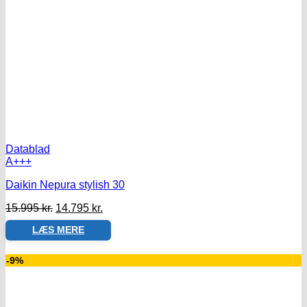
Datablad
A+++
Daikin Nepura stylish 30
Den
Den
15.995
kr.
14.795
kr.
oprindelige
aktuelle
LÆS MERE
pris
pris
var:
er:
15.995 kr..
14.795 kr..
-9%