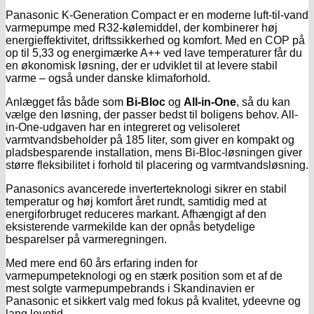
Panasonic K-Generation Compact er en moderne luft-til-vand
varmepumpe med R32-kølemiddel, der kombinerer høj
energieffektivitet, driftssikkerhed og komfort. Med en COP på
op til 5,33 og energimærke A++ ved lave temperaturer får du
en økonomisk løsning, der er udviklet til at levere stabil
varme – også under danske klimaforhold.
Anlægget fås både som
Bi-Bloc
og
All-in-One
, så du kan
vælge den løsning, der passer bedst til boligens behov. All-
in-One-udgaven har en integreret og velisoleret
varmtvandsbeholder på 185 liter, som giver en kompakt og
pladsbesparende installation, mens Bi-Bloc-løsningen giver
større fleksibilitet i forhold til placering og varmtvandsløsning.
Panasonics avancerede inverterteknologi sikrer en stabil
temperatur og høj komfort året rundt, samtidig med at
energiforbruget reduceres markant. Afhængigt af den
eksisterende varmekilde kan der opnås betydelige
besparelser på varmeregningen.
Med mere end 60 års erfaring inden for
varmepumpeteknologi og en stærk position som et af de
mest solgte varmepumpebrands i Skandinavien er
Panasonic et sikkert valg med fokus på kvalitet, ydeevne og
lang levetid.