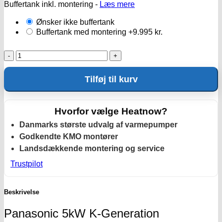
Buffertank inkl. montering -
Læs mere
Ønsker ikke buffertank
Buffertank med montering
+9.995 kr.
Panasonic
5kW
K-
Tilføj til kurv
Generation
-
Compact
antal
Hvorfor vælge Heatnow?
Danmarks største udvalg af varmepumper
Godkendte KMO montører
Landsdækkende montering og service
Trustpilot
Beskrivelse
Panasonic 5kW K-Generation