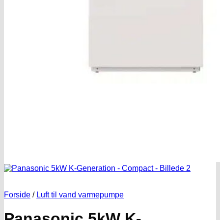
Forside
/
Luft til vand varmepumpe
Panasonic 5kW K-