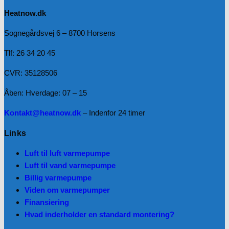
Heatnow.dk
Sognegårdsvej 6 – 8700 Horsens
Tlf: 26 34 20 45
CVR: 35128506
Åben: Hverdage: 07 – 15
Kontakt@heatnow.dk
– Indenfor 24 timer
Links
Luft til luft varmepumpe
Luft til vand varmepumpe
Billig varmepumpe
Viden om varmepumper
Finansiering
Hvad inderholder en standard montering?