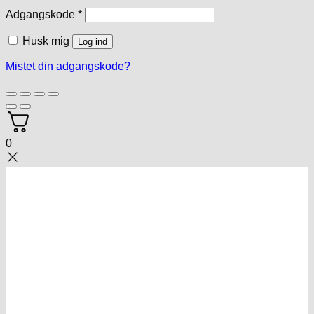
Påkrævet
Adgangskode
*
Husk mig
Log ind
Mistet din adgangskode?
0