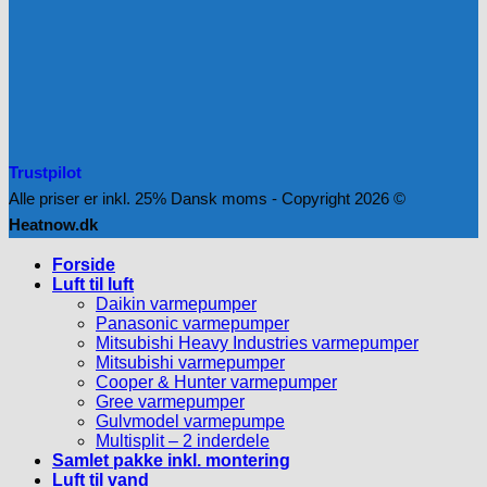
Trustpilot
Alle priser er inkl. 25% Dansk moms - Copyright 2026 ©
Heatnow.dk
Forside
Luft til luft
Daikin varmepumper
Panasonic varmepumper
Mitsubishi Heavy Industries varmepumper
Mitsubishi varmepumper
Cooper & Hunter varmepumper
Gree varmepumper
Gulvmodel varmepumpe
Multisplit – 2 inderdele
Samlet pakke inkl. montering
Luft til vand