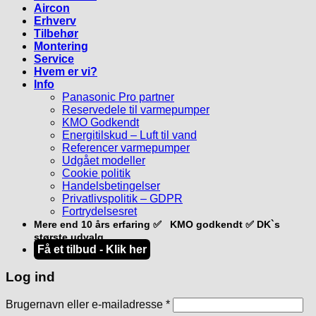
Aircon
Erhverv
Tilbehør
Montering
Service
Hvem er vi?
Info
Panasonic Pro partner
Reservedele til varmepumper
KMO Godkendt
Energitilskud – Luft til vand
Referencer varmepumper
Udgået modeller
Cookie politik
Handelsbetingelser
Privatlivspolitik – GDPR
Fortrydelsesret
Mere end 10 års erfaring ✅ KMO godkendt ✅ DK`s
største udvalg
Få et tilbud - Klik her
Log ind
Påkrævet
Brugernavn eller e-mailadresse
*