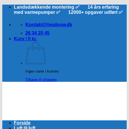
Fortsæt
Landsdækkende montering ✅ 14 års erfaring
til
med varmepumper ✅ 12000+ opgaver udført ✅
indhold
Kontakt@heatnow.dk
26 34 20 45
Kurv /
0
kr.
Ingen varer i kurven.
Tilbage til shoppen
Forside
Luft til luft