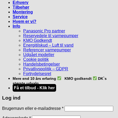
Erhverv
Tilbehør
Montering
Service
Hvem er vi?
Info
Panasonic Pro partner
Reservedele til varmepumper
KMO Godkendt
Energitilskud – Luft til vand
Referencer varmepumper
Udgået modeller
Cookie politik
Handelsbetingelser
Privatlivspolitik – GDPR
Fortrydelsesret
Mere end 10 års erfaring
KMO godkendt
DK`s
største udvalg
Få et tilbud - Klik her
Log ind
Påkrævet
Brugernavn eller e-mailadresse
*
Påkrævet