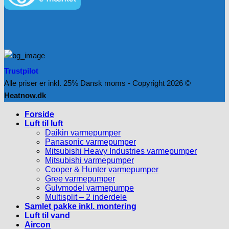
Trustpilot
Alle priser er inkl. 25% Dansk moms - Copyright 2026 ©
Heatnow.dk
Forside
Luft til luft
Daikin varmepumper
Panasonic varmepumper
Mitsubishi Heavy Industries varmepumper
Mitsubishi varmepumper
Cooper & Hunter varmepumper
Gree varmepumper
Gulvmodel varmepumpe
Multisplit – 2 inderdele
Samlet pakke inkl. montering
Luft til vand
Aircon