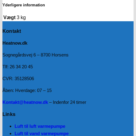
Yderligere information
Vægt
3 kg
Kontakt
Heatnow.dk
Sognegårdsvej 6 – 8700 Horsens
Tlf: 26 34 20 45
CVR: 35128506
Åben: Hverdage: 07 – 15
Kontakt@heatnow.dk
– Indenfor 24 timer
Links
Luft til luft varmepumpe
Luft til vand varmepumpe