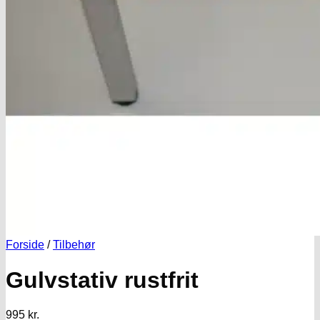
Forside
/
Tilbehør
Gulvstativ rustfrit
995
kr.