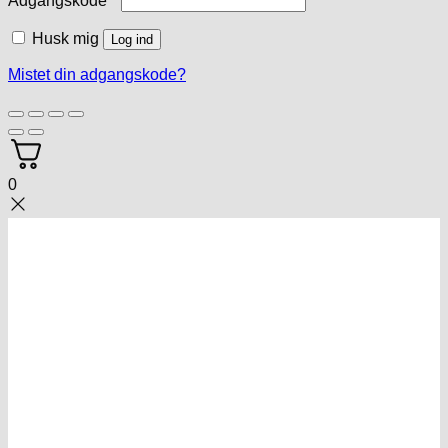
Adgangskode
*
Husk mig
Log ind
Mistet din adgangskode?
0