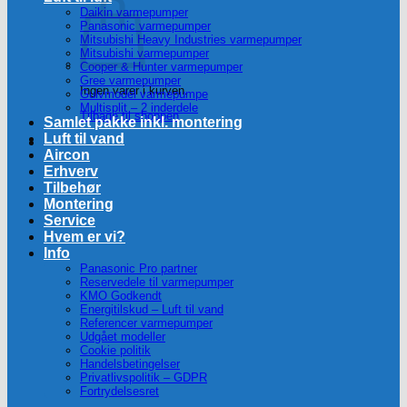
Daikin varmepumper
Panasonic varmepumper
Mitsubishi Heavy Industries varmepumper
Mitsubishi varmepumper
Cooper & Hunter varmepumper
Gree varmepumper
Ingen varer i kurven.
Gulvmodel varmepumpe
Multisplit – 2 inderdele
Tilbage til shoppen
Samlet pakke inkl. montering
Luft til vand
Aircon
Erhverv
Tilbehør
Montering
Service
Hvem er vi?
Info
Panasonic Pro partner
Reservedele til varmepumper
KMO Godkendt
Energitilskud – Luft til vand
Referencer varmepumper
Udgået modeller
Cookie politik
Handelsbetingelser
Privatlivspolitik – GDPR
Fortrydelsesret