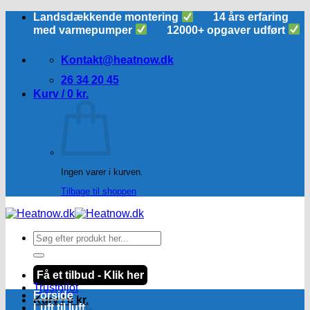
Fortsæt
Landsdækkende montering
14 års erfaring
til
med varmepumper
12000+ opgaver udført
indhold
Kontakt@heatnow.dk
26 34 20 45
Kurv /
0
kr.
Ingen varer i kurven.
Tilbage til shoppen
Søg
efter:
Få et tilbud - Klik her
Trustpilot
Forside
Kurv /
0
kr.
Luft til luft