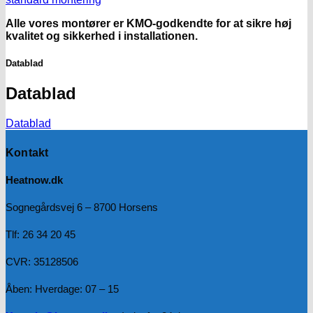
Alle vores montører er KMO-godkendte for at sikre høj
kvalitet og sikkerhed i installationen.
Datablad
Datablad
Datablad
Kontakt
Heatnow.dk
Sognegårdsvej 6 – 8700 Horsens
Tlf: 26 34 20 45
CVR: 35128506
Åben: Hverdage: 07 – 15