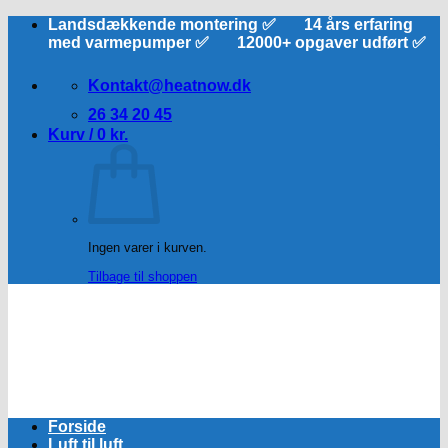
Fortsæt
Landsdækkende montering ✅ 14 års erfaring
til
med varmepumper ✅ 12000+ opgaver udført ✅
indhold
Kontakt@heatnow.dk
26 34 20 45
Kurv /
0
kr.
Ingen varer i kurven.
Tilbage til shoppen
Forside
Luft til luft