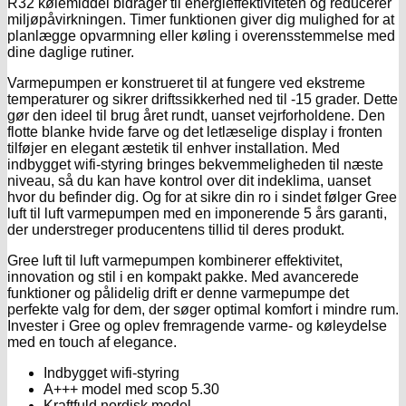
R32 kølemiddel bidrager til energieffektiviteten og reducerer
miljøpåvirkningen. Timer funktionen giver dig mulighed for at
planlægge opvarmning eller køling i overensstemmelse med
dine daglige rutiner.
Varmepumpen er konstrueret til at fungere ved ekstreme
temperaturer og sikrer driftssikkerhed ned til -15 grader. Dette
gør den ideel til brug året rundt, uanset vejrforholdene. Den
flotte blanke hvide farve og det letlæselige display i fronten
tilføjer en elegant æstetik til enhver installation. Med
indbygget wifi-styring bringes bekvemmeligheden til næste
niveau, så du kan have kontrol over dit indeklima, uanset
hvor du befinder dig. Og for at sikre din ro i sindet følger Gree
luft til luft varmepumpen med en imponerende 5 års garanti,
der understreger producentens tillid til deres produkt.
Gree luft til luft varmepumpen kombinerer effektivitet,
innovation og stil i en kompakt pakke. Med avancerede
funktioner og pålidelig drift er denne varmepumpe det
perfekte valg for dem, der søger optimal komfort i mindre rum.
Invester i Gree og oplev fremragende varme- og køleydelse
med en touch af elegance.
Indbygget wifi-styring
A+++ model med scop 5.30
Kraftfuld nordisk model