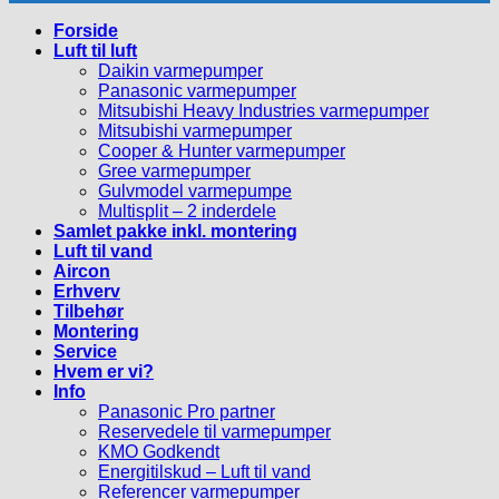
Forside
Luft til luft
Daikin varmepumper
Panasonic varmepumper
Mitsubishi Heavy Industries varmepumper
Mitsubishi varmepumper
Cooper & Hunter varmepumper
Gree varmepumper
Gulvmodel varmepumpe
Multisplit – 2 inderdele
Samlet pakke inkl. montering
Luft til vand
Aircon
Erhverv
Tilbehør
Montering
Service
Hvem er vi?
Info
Panasonic Pro partner
Reservedele til varmepumper
KMO Godkendt
Energitilskud – Luft til vand
Referencer varmepumper