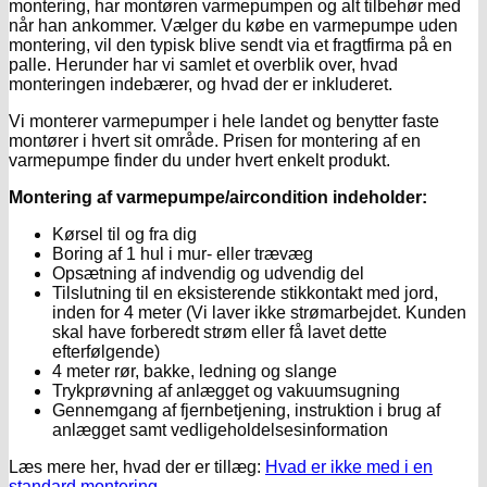
montering, har montøren varmepumpen og alt tilbehør med
når han ankommer. Vælger du købe en varmepumpe uden
montering, vil den typisk blive sendt via et fragtfirma på en
palle. Herunder har vi samlet et overblik over, hvad
monteringen indebærer, og hvad der er inkluderet.
Vi monterer varmepumper i hele landet og benytter faste
montører i hvert sit område. Prisen for montering af en
varmepumpe finder du under hvert enkelt produkt.
Montering af varmepumpe/aircondition indeholder:
Kørsel til og fra dig
Boring af 1 hul i mur- eller trævæg
Opsætning af indvendig og udvendig del
Tilslutning til en eksisterende stikkontakt med jord,
inden for 4 meter (Vi laver ikke strømarbejdet. Kunden
skal have forberedt strøm eller få lavet dette
efterfølgende)
4 meter rør, bakke, ledning og slange
Trykprøvning af anlægget og vakuumsugning
Gennemgang af fjernbetjening, instruktion i brug af
anlægget samt vedligeholdelsesinformation
Læs mere her, hvad der er tillæg:
Hvad er ikke med i en
standard montering