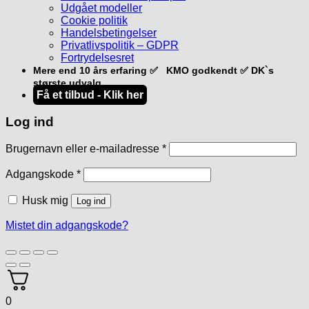
Udgået modeller
Cookie politik
Handelsbetingelser
Privatlivspolitik – GDPR
Fortrydelsesret
Mere end 10 års erfaring ✅ KMO godkendt ✅ DK`s
største udvalg
Få et tilbud - Klik her
Log ind
Påkrævet
Brugernavn eller e-mailadresse
*
Påkrævet
Adgangskode
*
Husk mig
Log ind
Mistet din adgangskode?
0