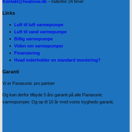
Kontakt@heatnow.dk
– Indenfor 24 timer
Links
Luft til luft varmepumpe
Luft til vand varmepumpe
Billig varmepumpe
Viden om varmepumper
Finansiering
Hvad inderholder en standard montering?
Garanti
Vi er Panasonic pro partner
Og kan derfor tilbyde 5 års garanti på alle Panasonic
varmepumper. Og op til 10 år med vores trygheds-garanti.