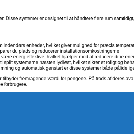
r. Disse systemer er designet til at håndtere flere rum samtidigt, 
m indendørs enheder, hvilket giver mulighed for præcis temperatu
sparer du plads og reducerer installationsomkostningerne.
l at være energieffektive, hvilket hjælper med at reducere dine en
split systemerne næsten lydløst, hvilket sikrer et roligt og behag
frimning og automatisk genstart er disse systemer både pålidel
 tilbyder fremragende værdi for pengene. På trods af deres ava
ge forbrugere.