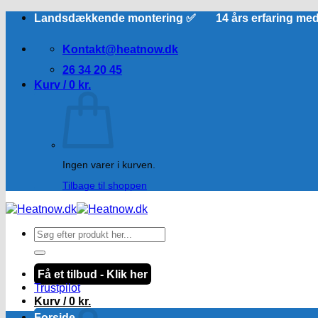
Fortsæt
Landsdækkende montering ✅ 14 års erfaring me
til
indhold
Kontakt@heatnow.dk
26 34 20 45
Kurv /
0
kr.
Ingen varer i kurven.
Tilbage til shoppen
Søg
efter:
Få et tilbud - Klik her
Trustpilot
Kurv /
0
kr.
Forside