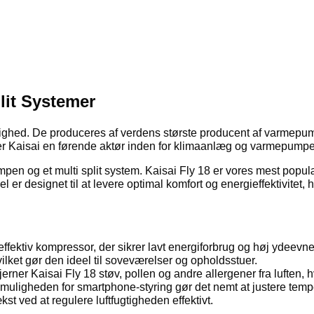
lit Systemer
ighed. De produceres af verdens største producent af varmepumpe
er Kaisai en førende aktør inden for klimaanlæg og varmepumpe
mpen og et multi split system. Kaisai Fly 18 er vores mest popul
 designet til at levere optimal komfort og energieffektivitet, hv
effektiv kompressor, der sikrer lavt energiforbrug og høj ydeevne
lket gør den ideel til soveværelser og opholdsstuer.
g fjerner Kaisai Fly 18 støv, pollen og andre allergener fra luften,
g muligheden for smartphone-styring gør det nemt at justere temp
t ved at regulere luftfugtigheden effektivt.