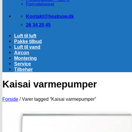
Fortrydelsesret
Kontakt@heatnow.dk
26 34 20 45
Luft til luft
Pakke tilbud
Luft til vand
Aircon
Montering
Service
Tilbehør
Kaisai varmepumper
Forside
/
Varer tagged “Kaisai varmepumper”