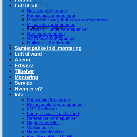
Luft til luft
Daikin varmepumper
Panasonic varmepumper
Mitsubishi Heavy Industries varmepumper
Mitsubishi varmepumper
Ingen varer i kurven.
Cooper & Hunter varmepumper
Gree varmepumper
Tilbage til shoppen
Gulvmodel varmepumpe
Multisplit – 2 inderdele
Samlet pakke inkl. montering
Luft til vand
Aircon
Erhverv
Tilbehør
Montering
Service
Hvem er vi?
Info
Panasonic Pro partner
Reservedele til varmepumper
KMO Godkendt
Energitilskud – Luft til vand
Referencer varmepumper
Udgået modeller
Cookie politik
Handelsbetingelser
Privatlivspolitik – GDPR