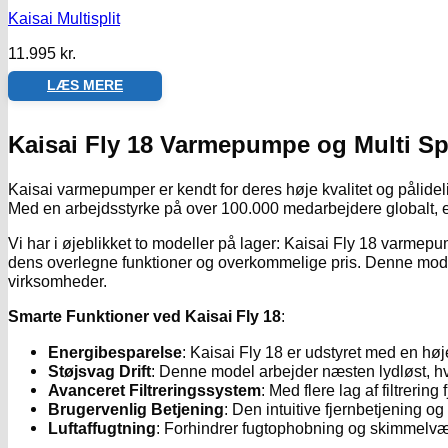
Kaisai Multisplit
11.995
kr.
LÆS MERE
Kaisai Fly 18 Varmepumpe og Multi Sp
Kaisai varmepumper er kendt for deres høje kvalitet og pålidel
Med en arbejdsstyrke på over 100.000 medarbejdere globalt, 
Vi har i øjeblikket to modeller på lager: Kaisai Fly 18 varmepu
dens overlegne funktioner og overkommelige pris. Denne model er
virksomheder.
Smarte Funktioner ved Kaisai Fly 18
:
Energibesparelse
: Kaisai Fly 18 er udstyret med en høj
Støjsvag Drift
: Denne model arbejder næsten lydløst, hvi
Avanceret Filtreringssystem
: Med flere lag af filtrerin
Brugervenlig Betjening
: Den intuitive fjernbetjening o
Luftaffugtning
: Forhindrer fugtophobning og skimmelvæks