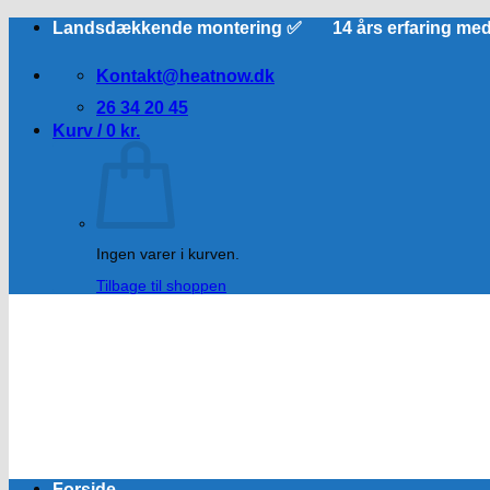
Fortsæt
Landsdækkende montering ✅ 14 års erfaring me
til
indhold
Kontakt@heatnow.dk
26 34 20 45
Kurv /
0
kr.
Ingen varer i kurven.
Tilbage til shoppen
Forside