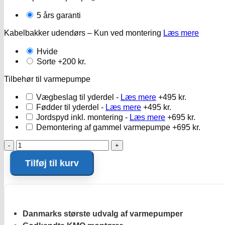
5 års garanti
Kabelbakker udendørs – Kun ved montering
Læs mere
Hvide
Sorte
+200 kr.
Tilbehør til varmepumpe
Vægbeslag til yderdel -
Læs mere
+495 kr.
Fødder til yderdel -
Læs mere
+495 kr.
Jordspyd inkl. montering -
Læs mere
+695 kr.
Demontering af gammel varmepumpe
+695 kr.
Fujitsu
Nordic
Tilføj til kurv
Elite
09
antal
Danmarks største udvalg af varmepumper