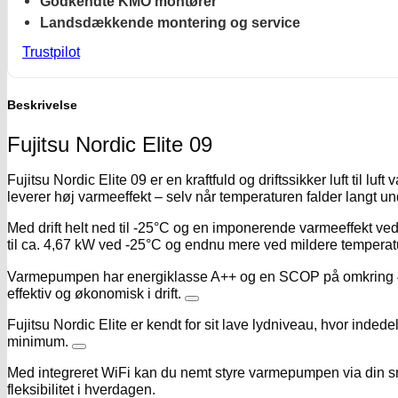
Godkendte KMO montører
Landsdækkende montering og service
Trustpilot
Beskrivelse
Fujitsu Nordic Elite 09
Fujitsu Nordic Elite 09 er en kraftfuld og driftssikker luft til 
leverer høj varmeeffekt – selv når temperaturen falder langt un
Med drift helt ned til -25°C og en imponerende varmeeffekt ved 
til ca. 4,67 kW ved -25°C og endnu mere ved mildere temperatur
Varmepumpen har energiklasse A++ og en SCOP på omkring 4,6
effektiv og økonomisk i drift.
Fujitsu Nordic Elite er kendt for sit lave lydniveau, hvor ind
minimum.
Med integreret WiFi kan du nemt styre varmepumpen via din sm
fleksibilitet i hverdagen.