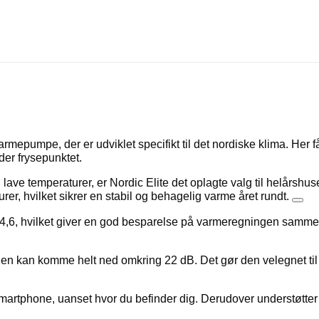
luft varmepumpe, der er udviklet specifikt til det nordiske klima.
der frysepunktet.
lave temperaturer, er Nordic Elite det oplagte valg til helårshuse
er, hvilket sikrer en stabil og behagelig varme året rundt.
, hvilket giver en god besparelse på varmeregningen sammenli
edelen kan komme helt ned omkring 22 dB. Det gør den velegnet ti
artphone, uanset hvor du befinder dig. Derudover understøtter 