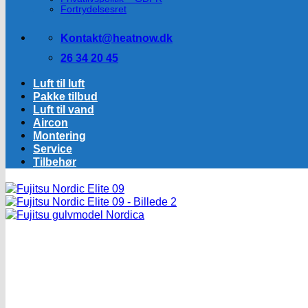
Fortrydelsesret
Kontakt@heatnow.dk
26 34 20 45
Luft til luft
Pakke tilbud
Luft til vand
Aircon
Montering
Service
Tilbehør